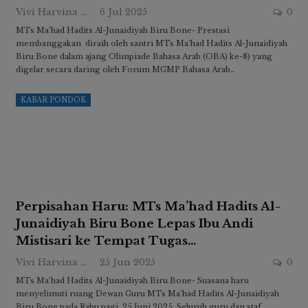
Vivi Harvina Ridwan
6 Jul 2025
0
MTs Ma’had Hadits Al-Junaidiyah Biru Bone- Prestasi
membanggakan diraih oleh santri MTs Ma’had Hadits Al-Junaidiyah
Biru Bone dalam ajang Olimpiade Bahasa Arab (OBA) ke-8) yang
digelar secara daring oleh Forum MGMP Bahasa Arab…
KABAR PONDOK
Perpisahan Haru: MTs Ma’had Hadits Al-
Junaidiyah Biru Bone Lepas Ibu Andi
Mistisari ke Tempat Tugas…
Vivi Harvina Ridwan
25 Jun 2025
0
MTs Ma’had Hadits Al-Junaidiyah Biru Bone- Suasana haru
menyelimuti ruang Dewan Guru MTs Ma’had Hadits Al-Junaidiyah
Biru Bone pada Rabu pagi, 25 Juni 2025. Seluruh guru dan staf