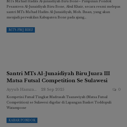
MTs Ma’had Hadits Al-junaidiyah Biru Bone– Pimpinan Pondok
Pesantren Al-Junaidiyah Biru Bone, Abul Khair, secara resmi melepas
santri MTs Ma’had Hadits Al-Junaidiyah, Moh. Ihsan, yang akan
menjadi perwakilan Kabupaten Bone pada ajang…
MTS PMJ BIRU
Santri MTs Al-Junaidiyah Biru Juara III
Matsa Futsal Competition Se Sulawesi
Ayyub Hamzah
28 Sep 2025
0
Kompetisi Futsal Tingkat Madrasah Tsanawiyah (Matsa Futsal
Competition) se Sulawesi digelar di Lapangan Basket Toddopuli
Watampone
KABAR PONDOK