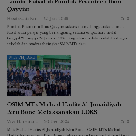
Lomba Futsal di Pondok Pesantren Ibnu
Qayyim
Hasdawati Biru
25 Jan 2026
0
Pondok Pesantren Ibnu Qayyim sukses menyelenggarakan lomba
futsal antar pelajar yang berlangsung selama empat hari, mulai
tanggal 21 hingga 24 Januari 2026 Kegiatan ini diikuti oleh berbagai
sekolah dan madrasah tingkat SMP/MTs dari…
MTS PMJ BIRU
OSIM MTs Ma’had Hadits Al-Junaidiyah
Biru Bone Melaksanakan LDKS
Vivi Harvina Ridwan
20 Dec 2025
0
MTs Ma’had Hadits Al-Junaidiyah Biru Bone- OSIM MTs Ma’had
Hadits Al-Junaidiyah Biru Bone melaksanakan kegiatan Latihan Dasar