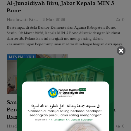
Al-Junaidiyah Biru, Jabat Kepala MIN 5
Bone
Hasdawati Biru
2 Mar 2026
0
Bertempat di Aula Kantor Kementerian Agama Kabupaten Bone,
Senin, 02 Maret 2026, Kepala MIN 5 Bone dilantik dengan khidmat
dan tertib. Pelantikan ini menjadi momen penting dalam
kesinambungan kepemimpinan madrasah sebagai bagian dari upaya…
MTS PMJ BIRU
Santri MTs Al Junaidiyah Biru Tampil
Percaya Diri Mengisi Ceramah Tarawih
Ramadhan 1447 H
Hasdawati Biru
23 Feb 2026
0