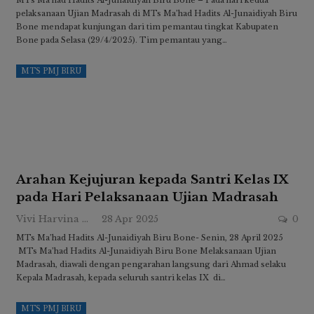
MTs Ma’had Hadits Al-Junaidiyah Biru Bone – Pada hari kedua
pelaksanaan Ujian Madrasah di MTs Ma’had Hadits Al-Junaidiyah Biru
Bone mendapat kunjungan dari tim pemantau tingkat Kabupaten
Bone pada Selasa (29/4/2025). Tim pemantau yang…
MTS PMJ BIRU
Arahan Kejujuran kepada Santri Kelas IX
pada Hari Pelaksanaan Ujian Madrasah
Vivi Harvina Ridwan
28 Apr 2025
0
MTs Ma’had Hadits Al-Junaidiyah Biru Bone- Senin, 28 April 2025
MTs Ma’had Hadits Al-Junaidiyah Biru Bone Melaksanaan Ujian
Madrasah, diawali dengan pengarahan langsung dari Ahmad selaku
Kepala Madrasah, kepada seluruh santri kelas IX di…
MTS PMJ BIRU