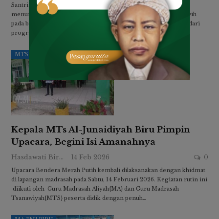
Santri Madrasah Tsanawiyah Al Junaidiyah Biru kembali
menunjukkan kiprah positifnya dengan mengisi ceramah tarawih
pada bulan suci Ramadhan 1447 H. Kegiatan ini menjadi bagian dari
program pembinaan keagamaan madrasah dalam melatih…
MTS PMJ BIRU
Kepala MTs Al-Junaidiyah Biru Pimpin
Upacara, Begini Isi Amanahnya
Hasdawati Biru
14 Feb 2026
0
Upacara Bendera Merah Putih kembali dilaksanakan dengan khidmat
di lapangan madrasah pada Sabtu, 14 Februari 2026. Kegiatan rutin ini
diikuti oleh Guru Madrasah Aliyah{MA} dan Guru Madrasah
Tsanawiyah{MTS} peserta didik dengan penuh…