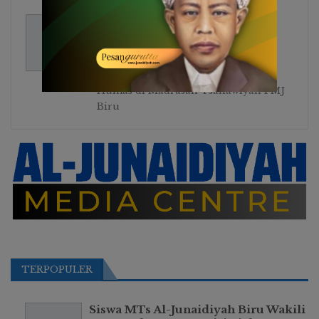
Vivi Harvina Ridwan
54
Posts
Humas di Madrasah Tsanawiyah PMJ
Biru
TERPOPULER
Siswa MTs Al-Junaidiyah Biru Wakili