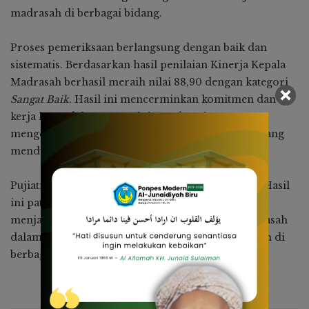
madrasah di berbagai bidang.
Proses pemeriksaan berlangsung dengan baik dan
sistematis. Berdasarkan hasil penilaian Kinerja Kepala
Madrasah berhasil meraih nilai 88,90 dengan kategori
Sangat Baik
. Hasil ini mencerminkan komitmen dan
kerja keras dalam mengelola madrasah serta
mengembangkan berbagai program pendidikan yang
mendukung kemajuan Santri dan tenaga pendidik.
Pujiati menyampaikan apresiasi atas capaian ini. “Hasil
ini patut disyukuri dan ditingkatkan. Capaian ini
menjadi bukti nyata dari usaha keras Kepala Madrasah
dalam mengembangkan dan memajukan madrasah di
berbagai bidang “ujarnya.