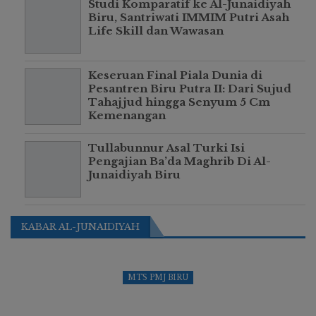
Studi Komparatif ke Al-Junaidiyah
Biru, Santriwati IMMIM Putri Asah
Life Skill dan Wawasan
Keseruan Final Piala Dunia di
Pesantren Biru Putra II: Dari Sujud
Tahajjud hingga Senyum 5 Cm
Kemenangan
Tullabunnur Asal Turki Isi
Pengajian Ba’da Maghrib Di Al-
Junaidiyah Biru
KABAR AL-JUNAIDIYAH
MTS PMJ BIRU