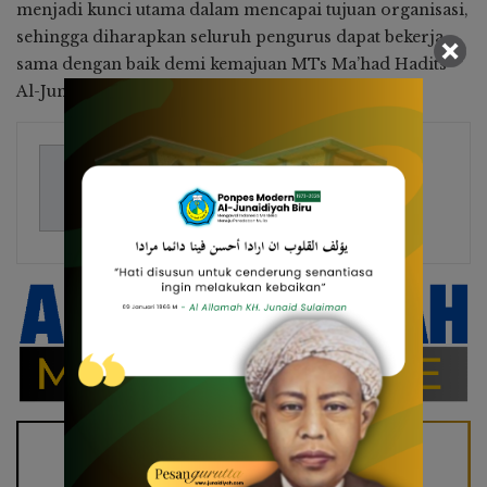
menjadi kunci utama dalam mencapai tujuan organisasi,
sehingga diharapkan seluruh pengurus dapat bekerja
sama dengan baik demi kemajuan MTs Ma’had Hadits
Al-Junaidiyah Biru.
Hasdawati Biru
22 Posts
Humas Mts Al Junaidiyah Biru