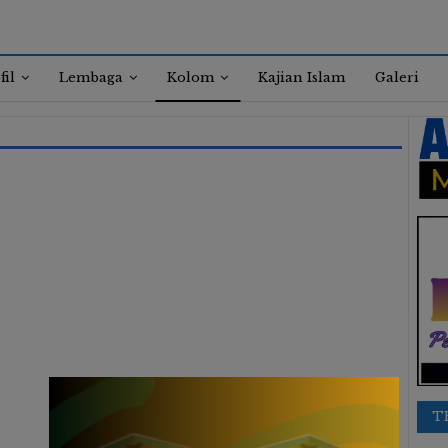
fil
Lembaga
Kolom
Kajian Islam
Galeri
T