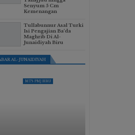
Senyum 5 Cm
Kemenangan
Tullabunnur Asal Turki
Isi Pengajian Ba’da
Maghrib Di Al-
Junaidiyah Biru
ABAR AL-JUNAIDIYAH
MTS PMJ BIRU
KAB