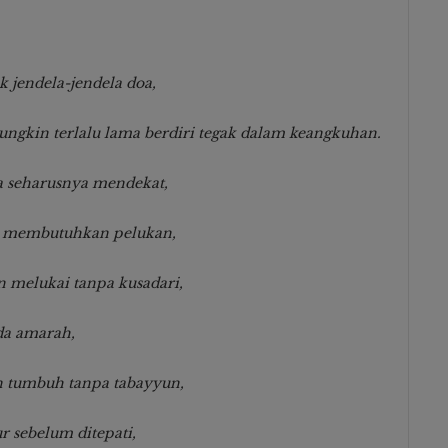
jendela-jendela doa,
ngkin terlalu lama berdiri tegak dalam keangkuhan.
a seharusnya mendekat,
au membutuhkan pelukan,
an melukai tanpa kusadari,
da amarah,
n tumbuh tanpa tabayyun,
ur sebelum ditepati,