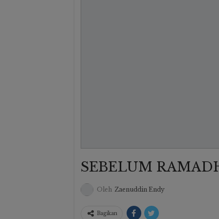
Milad Ke-20 PGMI Raya: Sin
Guru Profesional Demi
Madrasah Indonesia Yang L
Maju
Hasdawati Biru
21 Apr 2026
SEBELUM RAMAD
Oleh
Zaenuddin Endy
Bagikan