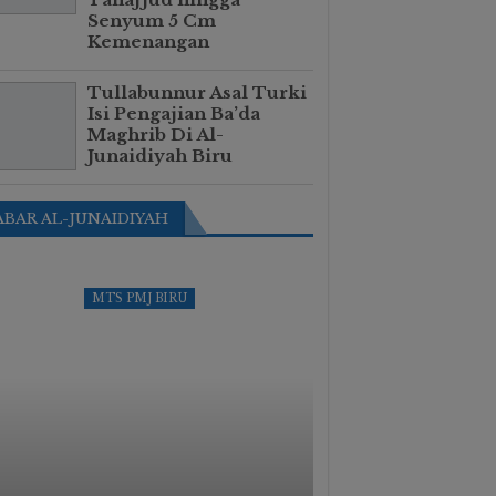
Senyum 5 Cm
Kemenangan
Tullabunnur Asal Turki
Isi Pengajian Ba’da
Maghrib Di Al-
Junaidiyah Biru
ABAR AL-JUNAIDIYAH
MTS PMJ BIRU
KAB