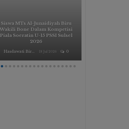
Siswa MTs Al-Junaidiyah Biru
Wakili Bone Dalam Kompetisi
Masa Taaruf 
Piala Soeratin U-15 PSSI Sulsel
Membangun G
2026
Unggul Dan
Hasdawati Biru
0
18 Jul 2026