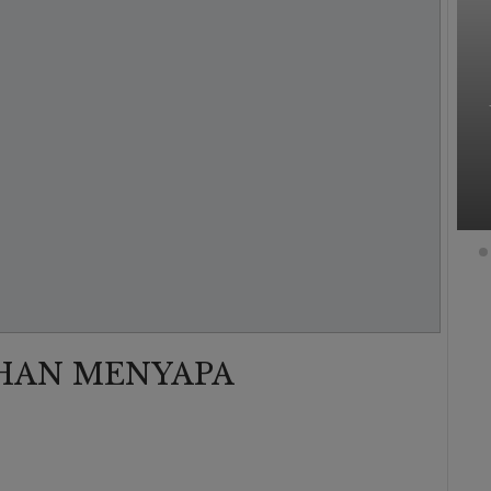
Bukan Sekadar Jalan-Jalan:
ergi
Santri MA Ma’had Hadis Al-
Junaidiyah Biru Jelajahi Benteng
ebih
Rotterdam Hingga Tanam
Mangrove Di Puntondo
0
Osim MA Al-Junaidiyah
0
5 Aug 2026
HAN MENYAPA