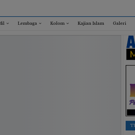
fil
Lembaga
Kolom
Kajian Islam
Galeri
T