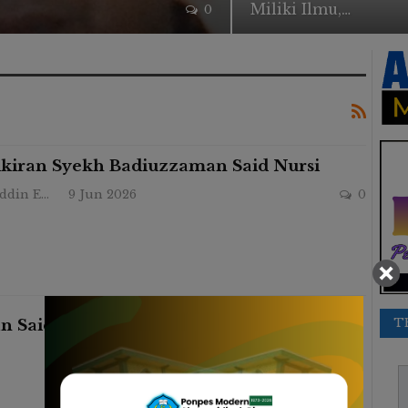
Miliki Ilmu,…
0
kiran Syekh Badiuzzaman Said Nursi
Zaenuddin Endy
9 Jun 2026
0
T
 Said Nursi
ALUMNI
0