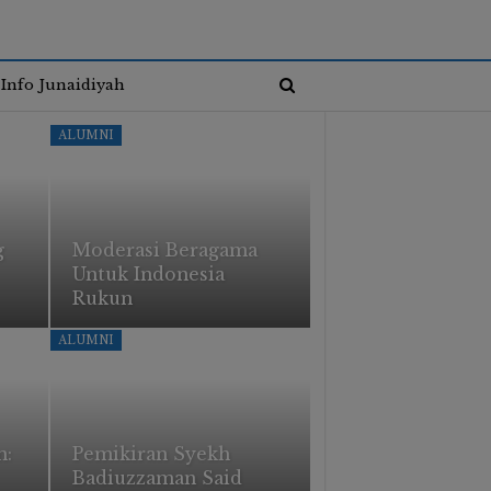
Info Junaidiyah
ALUMNI
g
Moderasi Beragama
Untuk Indonesia
Rukun
ALUMNI
n:
Pemikiran Syekh
Badiuzzaman Said