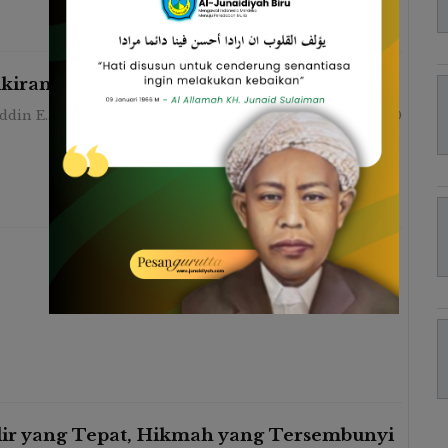
kiran Syekh Badiuzzaman Said Nursi
Zaenuddin Endy
9 Jun 2026
0
ALUMNI
0
ir yang Tepat, Hikmah yang Tersembunyi