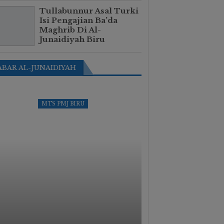
Tullabunnur Asal Turki
Isi Pengajian Ba’da
Maghrib Di Al-
Junaidiyah Biru
ABAR AL-JUNAIDIYAH
MTS PMJ BIRU
KAB