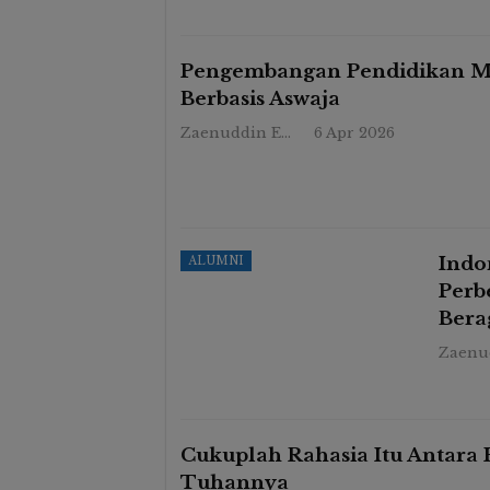
Milad Ke-20 PGMI Raya: Sin
Guru Profesional Demi
Madrasah Indonesia Yang L
Pengembangan Pendidikan Mu
Maju
Berbasis Aswaja
Hasdawati Biru
21 Apr 2026
Zaenuddin Endy
6 Apr 2026
Indo
ALUMNI
Perb
Ber
Cukuplah Rahasia Itu Antara
Tuhannya