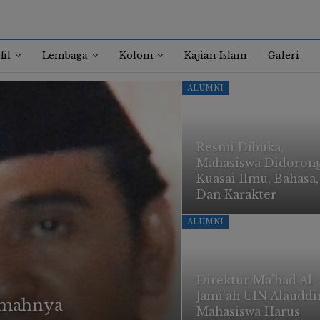
fil
Lembaga
Kolom
Kajian Islam
Galeri
ALUMNI
Resmi Dibuka,
Mahasiswa Didoron
Kuasai Ilmu, Bahasa,
Dan Karakter
ALUMNI
Direktur Ma’had Al-
Jami’ah UIN Alauddi
kmahnya
Mahasiswa Harus