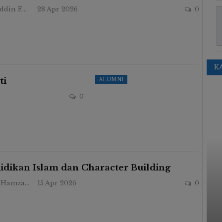
Zaenuddin Endy
28 Apr 2026
0
K
ti
ALUMNI
0
EXTRAKURIKULER
idikan Islam dan Character Building
Ayyub Hamzah
15 Apr 2026
0
Bukan Sekadar Jalan-Jalan: