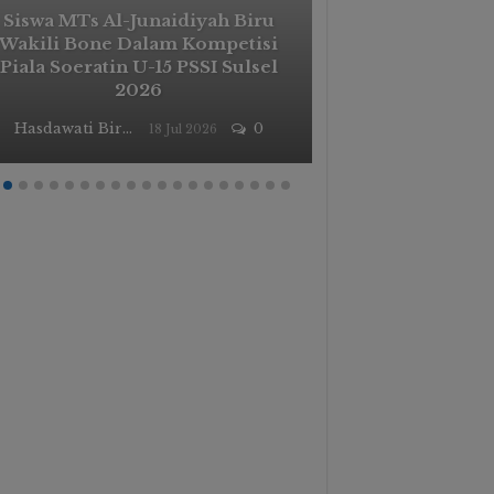
Siswa MTs Al-Junaidiyah Biru
Wakili Bone Dalam Kompetisi
Masa Taaruf 
Piala Soeratin U-15 PSSI Sulsel
Membangun G
2026
Unggul Dan
Hasdawati Biru
0
18 Jul 2026