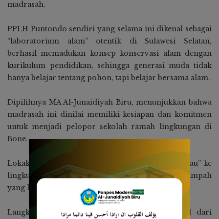
madrasah.
PPLH Puntondo sendiri yang selama ini dikenal sebagai
“laboratorium alam” otentik di Sulawesi Selatan,
berhasil memadukan konsep konservasi alam dengan
kurikulum pendidikan, sehingga generasi muda tidak
hanya belajar tentang pohon, tapi belajar bersama alam.
Dipilihnya MA Al-Junaidiyah Biru, menunjukkan bahwa
madrasah ini dinilai memiliki kesiapan dan komitmen
untuk menjadi pelopor sekolah ramah lingkungan di
Bone.
Lokakarya ini diharap dapat membawa “virus hijau” ke
lingkungan sekolah, mulai dari pengelolaan sampah
yang lebih baik hingga penghematan energi.
Langkah ini juga diharap dapat menjadi awal dari