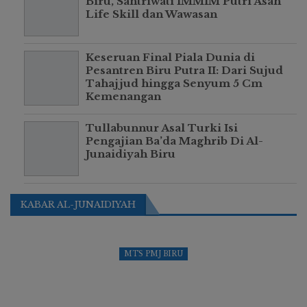
Biru, Santriwati IMMIM Putri Asah
Life Skill dan Wawasan
Keseruan Final Piala Dunia di
Pesantren Biru Putra II: Dari Sujud
Tahajjud hingga Senyum 5 Cm
Kemenangan
Tullabunnur Asal Turki Isi
Pengajian Ba’da Maghrib Di Al-
Junaidiyah Biru
KABAR AL-JUNAIDIYAH
MTS PMJ BIRU