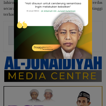
lahirnya generasi muda Bone yang tidak hanya cerdas
secara akademik, tapi juga memiliki empati tinggi
terhadap kelestarian bumi.
Ayyub Hamzah
349 Posts
Media Centre Al-Junaidiyah