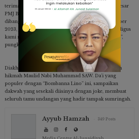
terima kasih pada tamu yang hadir dan keluarga besar
PMJ Biru atas dukungan dan kebersamaan yang
dibangun selama memimpin Bone. “Akhir September
2023, jabatan kami akan berakhir, momen ini sekaligus
kami manfaatkan untuk pamit dan berterima kasih”,
pungkasnya.
Diakhir kegiatan, Dr. K.H. Amirullah Amri bawakan
hikmah Maulid Nabi Muhammad SAW. Da’i yang
populer dengan “Bombanna Lino” ini, sampaikan
dakwah yang sesekali diisinya dengan joke, membuat
seluruh tamu undangan yang hadir tampak sumringah.
Ayyub Hamzah
349 Posts
Media Centre Al-Junaidiyah