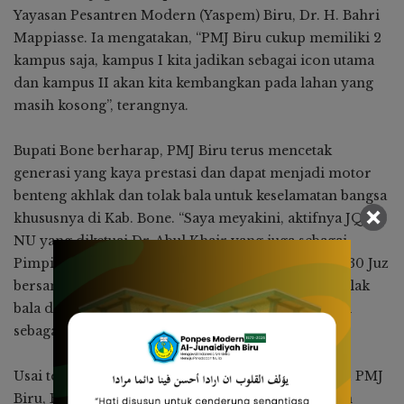
Yayasan Pesantren Modern (Yaspem) Biru, Dr. H. Bahri
Mappiasse. Ia mengatakan, “PMJ Biru cukup memiliki 2
kampus saja, kampus I kita jadikan sebagai icon utama
dan kampus II akan kita kembangkan pada lahan yang
masih kosong”, terangnya.
Bupati Bone berharap, PMJ Biru terus mencetak
generasi yang kaya prestasi dan dapat menjadi motor
benteng akhlak dan tolak bala untuk keselamatan bangsa
khususnya di Kab. Bone. “Saya meyakini, aktifnya JQH
NU yang diketuai Dr. Abul Khair yang juga sebagai
Pimpinan PMJ Biru, melakukan Simaan Al-Quran 30 Juz
bersama santri penghafal dengan masif, sebagai tolak
bala di Kab. Bone. Dijaga dan jadikan penghafal ini
sebagai ciri khas PMJ Biru”, ucapnya.
Usai teken prasasti seremoni peresmian Kampus II PMJ
Biru, Bupati dan Wakil Bupati Bone juga sampaikan