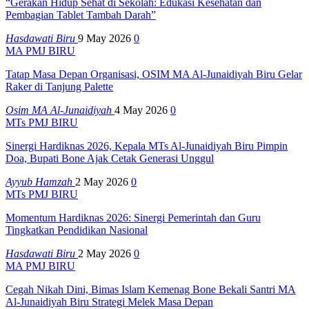
“Gerakan Hidup Sehat di Sekolah: Edukasi Kesehatan dan
Pembagian Tablet Tambah Darah”
Hasdawati Biru
9 May 2026
0
MA PMJ BIRU
Tatap Masa Depan Organisasi, OSIM MA Al-Junaidiyah Biru Gelar
Raker di Tanjung Palette
Osim MA Al-Junaidiyah
4 May 2026
0
MTs PMJ BIRU
Sinergi Hardiknas 2026, Kepala MTs Al-Junaidiyah Biru Pimpin
Doa, Bupati Bone Ajak Cetak Generasi Unggul
Ayyub Hamzah
2 May 2026
0
MTs PMJ BIRU
Momentum Hardiknas 2026: Sinergi Pemerintah dan Guru
Tingkatkan Pendidikan Nasional
Hasdawati Biru
2 May 2026
0
MA PMJ BIRU
Cegah Nikah Dini, Bimas Islam Kemenag Bone Bekali Santri MA
Al-Junaidiyah Biru Strategi Melek Masa Depan