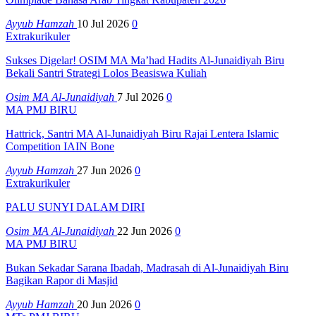
Ayyub Hamzah
10 Jul 2026
0
Extrakurikuler
Sukses Digelar! OSIM MA Ma’had Hadits Al-Junaidiyah Biru
Bekali Santri Strategi Lolos Beasiswa Kuliah
Osim MA Al-Junaidiyah
7 Jul 2026
0
MA PMJ BIRU
Hattrick, Santri MA Al-Junaidiyah Biru Rajai Lentera Islamic
Competition IAIN Bone
Ayyub Hamzah
27 Jun 2026
0
Extrakurikuler
PALU SUNYI DALAM DIRI
Osim MA Al-Junaidiyah
22 Jun 2026
0
MA PMJ BIRU
Bukan Sekadar Sarana Ibadah, Madrasah di Al-Junaidiyah Biru
Bagikan Rapor di Masjid
Ayyub Hamzah
20 Jun 2026
0