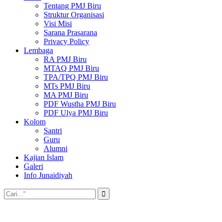
Tentang PMJ Biru
Struktur Organisasi
Visi Misi
Sarana Prasarana
Privacy Policy
Lembaga
RA PMJ Biru
MTAQ PMJ Biru
TPA/TPQ PMJ Biru
MTs PMJ Biru
MA PMJ Biru
PDF Wustha PMJ Biru
PDF Ulya PMJ Biru
Kolom
Santri
Guru
Alumni
Kajian Islam
Galeri
Info Junaidiyah