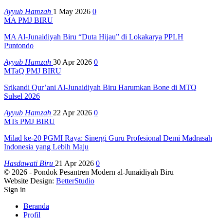
Ayyub Hamzah
1 May 2026
0
MA PMJ BIRU
MA Al-Junaidiyah Biru “Duta Hijau” di Lokakarya PPLH
Puntondo
Ayyub Hamzah
30 Apr 2026
0
MTaQ PMJ BIRU
Srikandi Qur’ani Al-Junaidiyah Biru Harumkan Bone di MTQ
Sulsel 2026
Ayyub Hamzah
22 Apr 2026
0
MTs PMJ BIRU
Milad ke-20 PGMI Raya: Sinergi Guru Profesional Demi Madrasah
Indonesia yang Lebih Maju
Hasdawati Biru
21 Apr 2026
0
© 2026 - Pondok Pesantren Modern al-Junaidiyah Biru
Website Design:
BetterStudio
Sign in
Beranda
Profil