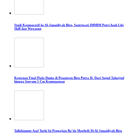
Studi Komparatif ke Al-Junaidiyah Biru, Santriwati IMMIM Putri Asah Life
Skill dan Wawasan
Keseruan Final Piala Dunia di Pesantren Biru Putra II: Dari Sujud Tahajjud
hingga Senyum 5 Cm Kemenangan
Tullabunnur Asal Turki Isi Pengajian Ba’da Maghrib Di Al-Junaidiyah Biru