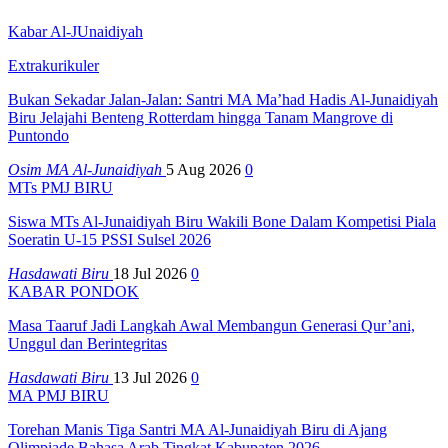
Kabar Al-JUnaidiyah
Extrakurikuler
Bukan Sekadar Jalan-Jalan: Santri MA Ma’had Hadis Al-Junaidiyah
Biru Jelajahi Benteng Rotterdam hingga Tanam Mangrove di
Puntondo
Osim MA Al-Junaidiyah
5 Aug 2026
0
MTs PMJ BIRU
Siswa MTs Al-Junaidiyah Biru Wakili Bone Dalam Kompetisi Piala
Soeratin U-15 PSSI Sulsel 2026
Hasdawati Biru
18 Jul 2026
0
KABAR PONDOK
Masa Taaruf Jadi Langkah Awal Membangun Generasi Qur’ani,
Unggul dan Berintegritas
Hasdawati Biru
13 Jul 2026
0
MA PMJ BIRU
Torehan Manis Tiga Santri MA Al-Junaidiyah Biru di Ajang
Olimpiade Bahasa Arab Tingkat Kabupaten 2026