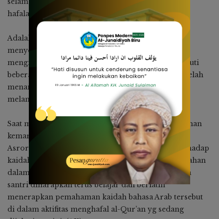
selama 5 hari, ada yang berhasil mengkhatamkan
hafalan al-Qur-an 30 juz.
Adalah Fadhil Faqih asal Bajoe, yang berhasil
menyelesaikan hafalannya 30 juz meski tetap aktif
mengikuti pelatihan. Fadhil Faqih berhasil mengikuti
beberapa orang temannya yang sebelumnya juga telah
menamatkan hafalan al-Qur’an dan masih aktif
melancarkan hafalannya di MTaQ PMJ Biru.
Saat memberi sambutan penutupan kegiatan pelatihan
kemarin, kepala MTaQ PMJ Biru, ustazah Imas Aas
Asroriyah menyampaikan bahwa pemahaman terhadap
kaidah bahasa Arab akan sangat membantu kemudahan
dalam proses menghafal al-Qur’an. Untuk itu, para
santri diharapkan terus belajar dan berlatih
menerapkan pemahaman kaidah bahasa Arab tersebut
di dalam aktifitas menghafal al-Qur’an yg sedang