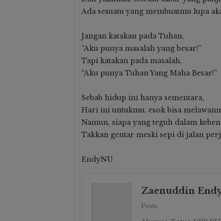
Ada sesuatu yang membuatmu lupa ak
Jangan katakan pada Tuhan,
Milad Ke-20 PGMI Raya: Sin
“Aku punya masalah yang besar!”
Guru Profesional Demi
Madrasah Indonesia Yang L
Tapi katakan pada masalah,
Maju
“Aku punya Tuhan Yang Maha Besar!”
Hasdawati Biru
21 Apr 2026
Sebab hidup ini hanya sementara,
Hari ini untukmu, esok bisa melawan
Namun, siapa yang teguh dalam keben
Takkan gentar meski sepi di jalan per
EndyNU
Zaenuddin End
Posts