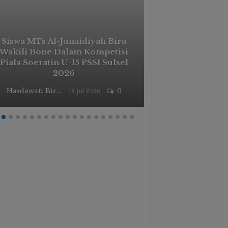
Siswa MTs Al-Junaidiyah Biru
Wakili Bone Dalam Kompetisi
Masa Taaruf 
Piala Soeratin U-15 PSSI Sulsel
Membangun G
2026
Unggul Dan
Hasdawati Biru
0
18 Jul 2026