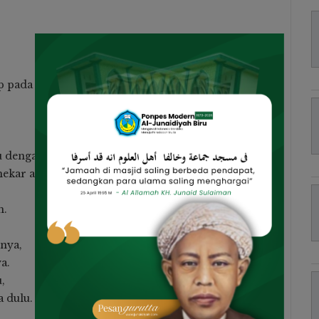
p pada manusia.
u dengar,
ekar atau terluka parah.
h.
inya,
a.
,
a dulu.