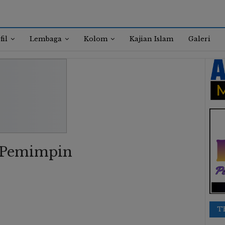
fil
Lembaga
Kolom
Kajian Islam
Galeri
g Pemimpin
T