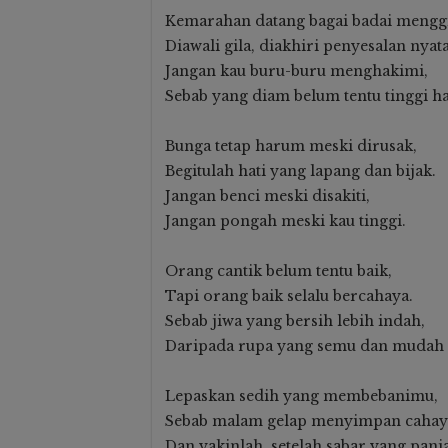
Kemarahan datang bagai badai menggi
Diawali gila, diakhiri penyesalan nyata
Jangan kau buru-buru menghakimi,
Sebab yang diam belum tentu tinggi ha
Bunga tetap harum meski dirusak,
Begitulah hati yang lapang dan bijak.
Jangan benci meski disakiti,
Jangan pongah meski kau tinggi.
Orang cantik belum tentu baik,
MTS PMJ BIRU
Tapi orang baik selalu bercahaya.
Sebab jiwa yang bersih lebih indah,
Daripada rupa yang semu dan mudah 
Lepaskan sedih yang membebanimu,
Sebab malam gelap menyimpan cahay
Dan yakinlah, setelah sabar yang panj