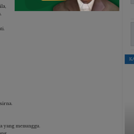
la,
.
ti.
K
EXTRAKURIKULER
sirna.
a yang menunggu.
ang,