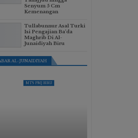
Senyum 5 Cm
Kemenangan
Tullabunnur Asal Turki
Isi Pengajian Ba’da
Maghrib Di Al-
Junaidiyah Biru
ABAR AL-JUNAIDIYAH
MTS PMJ BIRU
KAB