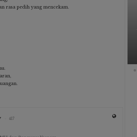
an rasa pedih yang mencekam.
Bukan Sekadar Jalan-Jalan:
ergi
Santri MA Ma’had Hadis Al-
Junaidiyah Biru Jelajahi Benteng
ebih
Rotterdam Hingga Tanam
Mangrove Di Puntondo
0
Osim MA Al-Junaidiyah
0
5 Aug 2026
mu.
aran,
juangan.
y
417