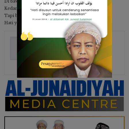
Di bawah terang cahaya hakikat,
Kedamaian bukan cuma niat,
Tapi buah dari hidup yang taat,
Hati yang tenang, berkah yang paling dekat.
Zaenuddin Endy
417 Posts
Alumni, Ketua DPP RHMH dan
Pengurus Yaspem