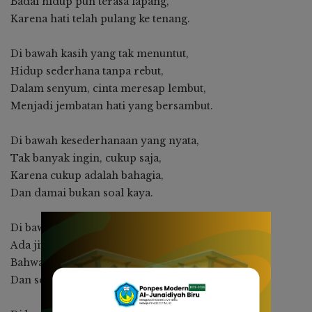
Badai hidup pun terasa lapang,
Karena hati telah pulang ke tenang.
Di bawah kasih yang tak menuntut,
Hidup sederhana tanpa rebut,
Dalam senyum, cinta meresap lembut,
Menjadi jembatan hati yang bersambut.
Di bawah kesederhanaan yang nyata,
Tak banyak ingin, cukup saja,
Karena cukup adalah bahagia,
Dan damai bukan soal kaya.
Di bawah gagal dan kecewa,
Ada jiwa yang tetap percaya,
Bahwa waktu menyimpan rahasia,
Dan semua luka akan membawa makna.