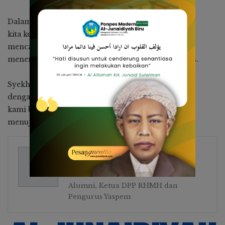
Dalam setiap detik, dalam setiap langkah,
kita kembali pada hakikat-Nya,
mencari cahaya yang tak terpadamkan,
menemukan-Nya dalam tiap nafas yang terhembus.
Syekh Yusuf, engkau telah membuka jalan,
dengan Anwar al-Tawhid yang kau wariskan,
kami berjalan dengan penuh pengharapan,
menuju Allah, menuju kebenaran.
Zaenuddin Endy
417 Posts
Alumni, Ketua DPP RHMH dan
Pengurus Yaspem