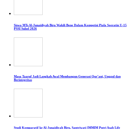
Siswa MTs Al-Junaidiyah Biru Wakili Bone Dalam Kompetisi Piala Soeratin U-15
PSSI Sulsel 2026
Masa Taaruf Jadi Langkah Awal Membangun Generasi Qur’ani, Unggul dan
Berintegritas
Studi Komparatif ke Al-Junaidiyah Biru, Santriwati IMMIM Putri Asah Life