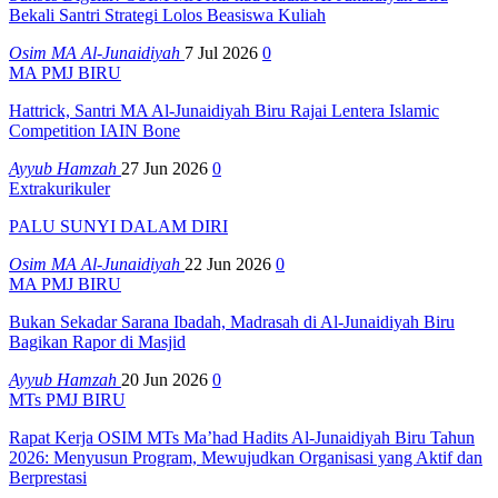
Bekali Santri Strategi Lolos Beasiswa Kuliah
Osim MA Al-Junaidiyah
7 Jul 2026
0
MA PMJ BIRU
Hattrick, Santri MA Al-Junaidiyah Biru Rajai Lentera Islamic
Competition IAIN Bone
Ayyub Hamzah
27 Jun 2026
0
Extrakurikuler
PALU SUNYI DALAM DIRI
Osim MA Al-Junaidiyah
22 Jun 2026
0
MA PMJ BIRU
Bukan Sekadar Sarana Ibadah, Madrasah di Al-Junaidiyah Biru
Bagikan Rapor di Masjid
Ayyub Hamzah
20 Jun 2026
0
MTs PMJ BIRU
Rapat Kerja OSIM MTs Ma’had Hadits Al-Junaidiyah Biru Tahun
2026: Menyusun Program, Mewujudkan Organisasi yang Aktif dan
Berprestasi