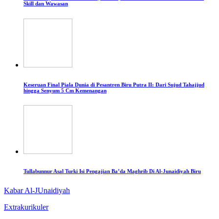
Skill dan Wawasan
Keseruan Final Piala Dunia di Pesantren Biru Putra II: Dari Sujud Tahajjud
hingga Senyum 5 Cm Kemenangan
Tullabunnur Asal Turki Isi Pengajian Ba’da Maghrib Di Al-Junaidiyah Biru
Kabar Al-JUnaidiyah
Extrakurikuler