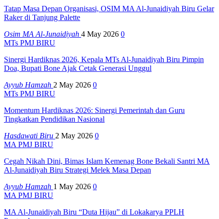
Tatap Masa Depan Organisasi, OSIM MA Al-Junaidiyah Biru Gelar
Raker di Tanjung Palette
Osim MA Al-Junaidiyah
4 May 2026
0
MTs PMJ BIRU
Sinergi Hardiknas 2026, Kepala MTs Al-Junaidiyah Biru Pimpin
Doa, Bupati Bone Ajak Cetak Generasi Unggul
Ayyub Hamzah
2 May 2026
0
MTs PMJ BIRU
Momentum Hardiknas 2026: Sinergi Pemerintah dan Guru
Tingkatkan Pendidikan Nasional
Hasdawati Biru
2 May 2026
0
MA PMJ BIRU
Cegah Nikah Dini, Bimas Islam Kemenag Bone Bekali Santri MA
Al-Junaidiyah Biru Strategi Melek Masa Depan
Ayyub Hamzah
1 May 2026
0
MA PMJ BIRU
MA Al-Junaidiyah Biru “Duta Hijau” di Lokakarya PPLH