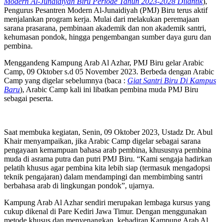
Modern Al-Junaidiyah Biru Periode Tahun 2023-2028 Dilantik
),
Pengurus Pesantren Modern Al-Junaidiyah (PMJ) Biru terus aktif
menjalankan program kerja. Mulai dari melakukan peremajaan
sarana prasarana, pembinaan akademik dan non akademik santri,
kehumasan pondok, hingga pengembangan sumber daya guru dan
pembina.
Menggandeng Kampung Arab Al Azhar, PMJ Biru gelar Arabic
Camp, 09 Oktober s.d 05 November 2023. Berbeda dengan Arabic
Camp yang digelar sebelumnya (baca :
Giat Santri Biru Di Kampus
Baru
), Arabic Camp kali ini libatkan pembina muda PMJ Biru
sebagai peserta.
Saat membuka kegiatan, Senin, 09 Oktober 2023, Ustadz Dr. Abul
Khair menyampaikan, jika Arabic Camp digelar sebagai sarana
pengayaan kemampuan bahasa arab pembina, khususnya pembina
muda di asrama putra dan putri PMJ Biru. “Kami sengaja hadirkan
pelatih khusus agar pembina kita lebih siap (termasuk mengadopsi
teknik pengajaran) dalam mendampingi dan membimbing santri
berbahasa arab di lingkungan pondok”, ujarnya.
Kampung Arab Al Azhar sendiri merupakan lembaga kursus yang
cukup dikenal di Pare Kediri Jawa Timur. Dengan menggunakan
metode khusus dan menyenangkan, kehadiran Kampung Arab Al