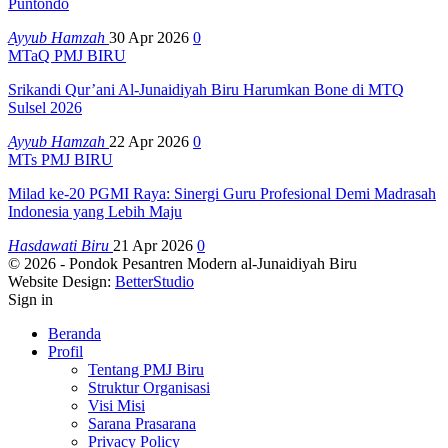
Puntondo
Ayyub Hamzah
30 Apr 2026
0
MTaQ PMJ BIRU
Srikandi Qur’ani Al-Junaidiyah Biru Harumkan Bone di MTQ
Sulsel 2026
Ayyub Hamzah
22 Apr 2026
0
MTs PMJ BIRU
Milad ke-20 PGMI Raya: Sinergi Guru Profesional Demi Madrasah
Indonesia yang Lebih Maju
Hasdawati Biru
21 Apr 2026
0
© 2026 - Pondok Pesantren Modern al-Junaidiyah Biru
Website Design:
BetterStudio
Sign in
Beranda
Profil
Tentang PMJ Biru
Struktur Organisasi
Visi Misi
Sarana Prasarana
Privacy Policy