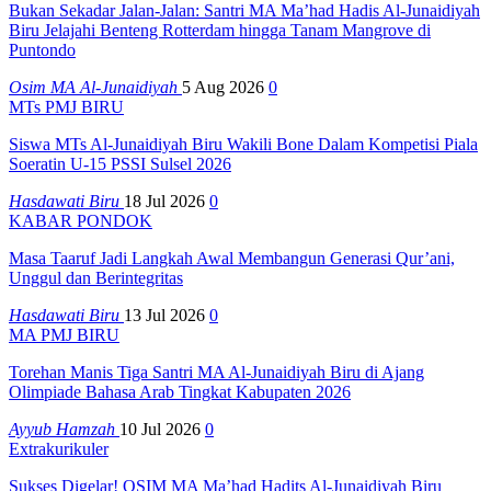
Bukan Sekadar Jalan-Jalan: Santri MA Ma’had Hadis Al-Junaidiyah
Biru Jelajahi Benteng Rotterdam hingga Tanam Mangrove di
Puntondo
Osim MA Al-Junaidiyah
5 Aug 2026
0
MTs PMJ BIRU
Siswa MTs Al-Junaidiyah Biru Wakili Bone Dalam Kompetisi Piala
Soeratin U-15 PSSI Sulsel 2026
Hasdawati Biru
18 Jul 2026
0
KABAR PONDOK
Masa Taaruf Jadi Langkah Awal Membangun Generasi Qur’ani,
Unggul dan Berintegritas
Hasdawati Biru
13 Jul 2026
0
MA PMJ BIRU
Torehan Manis Tiga Santri MA Al-Junaidiyah Biru di Ajang
Olimpiade Bahasa Arab Tingkat Kabupaten 2026
Ayyub Hamzah
10 Jul 2026
0
Extrakurikuler
Sukses Digelar! OSIM MA Ma’had Hadits Al-Junaidiyah Biru