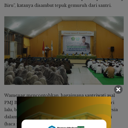
Biru”, katanya disambut tepuk gemuruh dari santri.
Wamenag mencontohkan, bagaimana santriwati asal
PMJ Biru, Muslihah Jamaluddin, yang beberapa hari
lalu, berhasil mengharumkan nama Bangsa Indonesia
dalam kancah internasional melalui MHQ di Dubai
(baca :
Mushlihah Jamaluddin Juara III MHQ