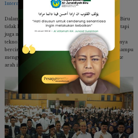
Internasional
)
Dalam pidatonya, Wamenag juga mendorong PMJ Biru
tidak hanya membekali santri dengan ilmu agama, tapi
juga mengadaptasikan santri dengan sains dan
teknologi. “Dewasa ini, pondok pesantren tidak hanya
bercirikan Imtaq, tapi santri juga didorong agar mampu
menguasai Iptek, saya berharap PMJ Biru menuju ke
arah itu”, tandasnya.