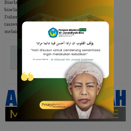
Biarlah sunyi menjadi teman setia,
biarlah dunia kau tinggalkan sebentar saja.
Dalam sepi itu kau akan mengerti,
tasawuf bukan untuk dipahami,
melainkan untuk dijalani, hingga fana dalam Ilahi.
Zaenuddin Endy
417 Posts
Alumni, Ketua DPP RHMH dan
Pengurus Yaspem