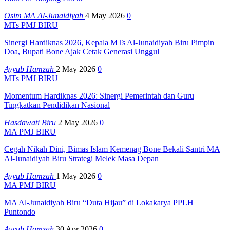
Osim MA Al-Junaidiyah
4 May 2026
0
MTs PMJ BIRU
Sinergi Hardiknas 2026, Kepala MTs Al-Junaidiyah Biru Pimpin
Doa, Bupati Bone Ajak Cetak Generasi Unggul
Ayyub Hamzah
2 May 2026
0
MTs PMJ BIRU
Momentum Hardiknas 2026: Sinergi Pemerintah dan Guru
Tingkatkan Pendidikan Nasional
Hasdawati Biru
2 May 2026
0
MA PMJ BIRU
Cegah Nikah Dini, Bimas Islam Kemenag Bone Bekali Santri MA
Al-Junaidiyah Biru Strategi Melek Masa Depan
Ayyub Hamzah
1 May 2026
0
MA PMJ BIRU
MA Al-Junaidiyah Biru “Duta Hijau” di Lokakarya PPLH
Puntondo
Ayyub Hamzah
30 Apr 2026
0