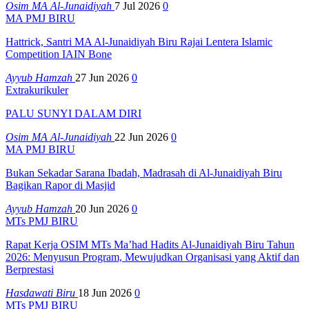
Osim MA Al-Junaidiyah
7 Jul 2026
0
MA PMJ BIRU
Hattrick, Santri MA Al-Junaidiyah Biru Rajai Lentera Islamic
Competition IAIN Bone
Ayyub Hamzah
27 Jun 2026
0
Extrakurikuler
PALU SUNYI DALAM DIRI
Osim MA Al-Junaidiyah
22 Jun 2026
0
MA PMJ BIRU
Bukan Sekadar Sarana Ibadah, Madrasah di Al-Junaidiyah Biru
Bagikan Rapor di Masjid
Ayyub Hamzah
20 Jun 2026
0
MTs PMJ BIRU
Rapat Kerja OSIM MTs Ma’had Hadits Al-Junaidiyah Biru Tahun
2026: Menyusun Program, Mewujudkan Organisasi yang Aktif dan
Berprestasi
Hasdawati Biru
18 Jun 2026
0
MTs PMJ BIRU