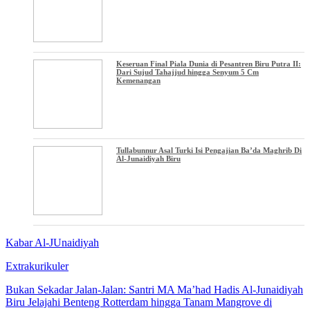
Keseruan Final Piala Dunia di Pesantren Biru Putra II:
Dari Sujud Tahajjud hingga Senyum 5 Cm
Kemenangan
Tullabunnur Asal Turki Isi Pengajian Ba’da Maghrib Di
Al-Junaidiyah Biru
Kabar Al-JUnaidiyah
Extrakurikuler
Bukan Sekadar Jalan-Jalan: Santri MA Ma’had Hadis Al-Junaidiyah
Biru Jelajahi Benteng Rotterdam hingga Tanam Mangrove di