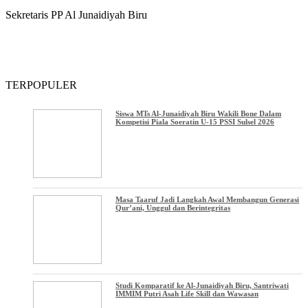
Sekretaris PP Al Junaidiyah Biru
TERPOPULER
Siswa MTs Al-Junaidiyah Biru Wakili Bone Dalam
Kompetisi Piala Soeratin U-15 PSSI Sulsel 2026
Masa Taaruf Jadi Langkah Awal Membangun Generasi
Qur’ani, Unggul dan Berintegritas
Studi Komparatif ke Al-Junaidiyah Biru, Santriwati
IMMIM Putri Asah Life Skill dan Wawasan