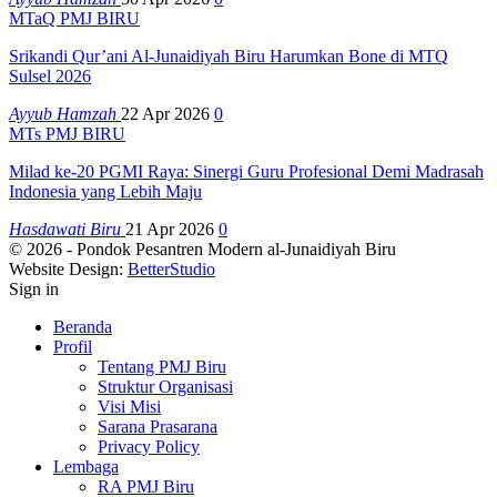
MTaQ PMJ BIRU
Srikandi Qur’ani Al-Junaidiyah Biru Harumkan Bone di MTQ
Sulsel 2026
Ayyub Hamzah
22 Apr 2026
0
MTs PMJ BIRU
Milad ke-20 PGMI Raya: Sinergi Guru Profesional Demi Madrasah
Indonesia yang Lebih Maju
Hasdawati Biru
21 Apr 2026
0
© 2026 - Pondok Pesantren Modern al-Junaidiyah Biru
Website Design:
BetterStudio
Sign in
Beranda
Profil
Tentang PMJ Biru
Struktur Organisasi
Visi Misi
Sarana Prasarana
Privacy Policy
Lembaga
RA PMJ Biru