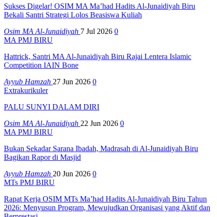
Sukses Digelar! OSIM MA Ma’had Hadits Al-Junaidiyah Biru
Bekali Santri Strategi Lolos Beasiswa Kuliah
Osim MA Al-Junaidiyah
7 Jul 2026
0
MA PMJ BIRU
Hattrick, Santri MA Al-Junaidiyah Biru Rajai Lentera Islamic
Competition IAIN Bone
Ayyub Hamzah
27 Jun 2026
0
Extrakurikuler
PALU SUNYI DALAM DIRI
Osim MA Al-Junaidiyah
22 Jun 2026
0
MA PMJ BIRU
Bukan Sekadar Sarana Ibadah, Madrasah di Al-Junaidiyah Biru
Bagikan Rapor di Masjid
Ayyub Hamzah
20 Jun 2026
0
MTs PMJ BIRU
Rapat Kerja OSIM MTs Ma’had Hadits Al-Junaidiyah Biru Tahun
2026: Menyusun Program, Mewujudkan Organisasi yang Aktif dan
Berprestasi