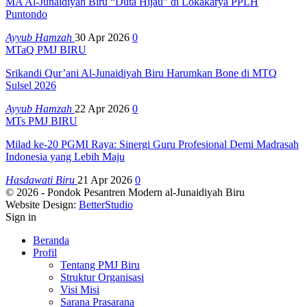
MA Al-Junaidiyah Biru “Duta Hijau” di Lokakarya PPLH
Puntondo
Ayyub Hamzah
30 Apr 2026
0
MTaQ PMJ BIRU
Srikandi Qur’ani Al-Junaidiyah Biru Harumkan Bone di MTQ
Sulsel 2026
Ayyub Hamzah
22 Apr 2026
0
MTs PMJ BIRU
Milad ke-20 PGMI Raya: Sinergi Guru Profesional Demi Madrasah
Indonesia yang Lebih Maju
Hasdawati Biru
21 Apr 2026
0
© 2026 - Pondok Pesantren Modern al-Junaidiyah Biru
Website Design:
BetterStudio
Sign in
Beranda
Profil
Tentang PMJ Biru
Struktur Organisasi
Visi Misi
Sarana Prasarana