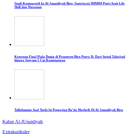
Studi Komparatif ke Al-Junaidiyah Biru, Santriwati IMMIM Putri Asah Life
Skill dan Wawasan
Keseruan Final Piala Dunia di Pesantren Biru Putra II: Dari Sujud Tahajjud
hingga Senyum 5 Cm Kemenangan
Tullabunnur Asal Turki Isi Pengajian Ba’da Maghrib Di Al-Junaidiyah Biru
Kabar Al-JUnaidiyah
Extrakurikuler