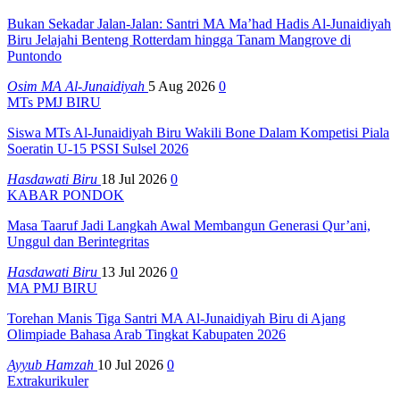
Bukan Sekadar Jalan-Jalan: Santri MA Ma’had Hadis Al-Junaidiyah
Biru Jelajahi Benteng Rotterdam hingga Tanam Mangrove di
Puntondo
Osim MA Al-Junaidiyah
5 Aug 2026
0
MTs PMJ BIRU
Siswa MTs Al-Junaidiyah Biru Wakili Bone Dalam Kompetisi Piala
Soeratin U-15 PSSI Sulsel 2026
Hasdawati Biru
18 Jul 2026
0
KABAR PONDOK
Masa Taaruf Jadi Langkah Awal Membangun Generasi Qur’ani,
Unggul dan Berintegritas
Hasdawati Biru
13 Jul 2026
0
MA PMJ BIRU
Torehan Manis Tiga Santri MA Al-Junaidiyah Biru di Ajang
Olimpiade Bahasa Arab Tingkat Kabupaten 2026
Ayyub Hamzah
10 Jul 2026
0
Extrakurikuler