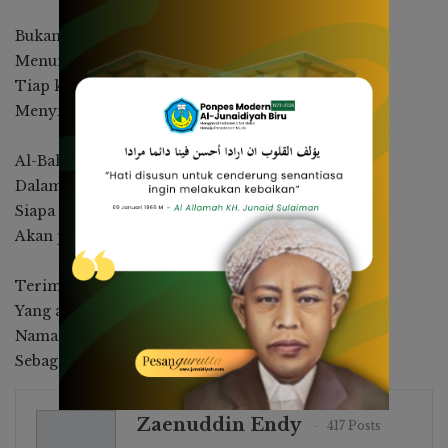
Bukan hanya kitab, tapi guru diam,
Menuntun pembaca dari dalam malam.
Tiap kalimatnya pancarkan cahaya,
Menyibak rahasia surga dan dunia.
Al-Bahr al-Muhith, lautan ilmu nan jernih,
Dalamnya dalam, tak akan letih.
Siapa pun yang berenang di sana,
Akan pulang dengan mutiara makna.
Terima kasih, wahai sang mufassir,
Yang ajarkan tafsir dengan adab yang mahir.
Namamu tetap hidup dalam kitab-kitab,
Sebagai samudra yang tak pernah tenggelam.
Zaenuddin Endy
417 Posts