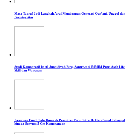
Masa Taaruf Jadi Langkah Awal Membangun Generasi Qur’ani, Unggul dan
Berintegritas
Studi Komparatif ke Al-Junaidiyah Biru, Santriwati IMMIM Putri Asah Life
Skill dan Wawasan
Keseruan Final Piala Dunia di Pesantren Biru Putra II: Dari Sujud Tahajjud
hingga Senyum 5 Cm Kemenangan