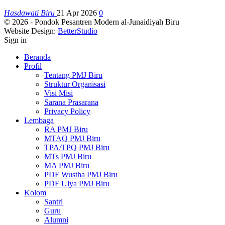
Hasdawati Biru
21 Apr 2026
0
© 2026 - Pondok Pesantren Modern al-Junaidiyah Biru
Website Design:
BetterStudio
Sign in
Beranda
Profil
Tentang PMJ Biru
Struktur Organisasi
Visi Misi
Sarana Prasarana
Privacy Policy
Lembaga
RA PMJ Biru
MTAQ PMJ Biru
TPA/TPQ PMJ Biru
MTs PMJ Biru
MA PMJ Biru
PDF Wustha PMJ Biru
PDF Ulya PMJ Biru
Kolom
Santri
Guru
Alumni