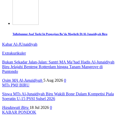
Tullabunnur Asal Turki Isi Pengajian Ba’da Maghrib Di Al-Junaidiyah Biru
Kabar Al-JUnaidiyah
Extrakurikuler
Bukan Sekadar Jalan-Jalan: Santri MA Ma’had Hadis Al-Junaidiyah
Biru Jelajahi Benteng Rotterdam hingga Tanam Mangrove di
Puntondo
Osim MA Al-Junaidiyah
5 Aug 2026
0
MTs PMJ BIRU
Siswa MTs Al-Junaidiyah Biru Wakili Bone Dalam Kompetisi Piala
Soeratin U-15 PSSI Sulsel 2026
Hasdawati Biru
18 Jul 2026
0
KABAR PONDOK