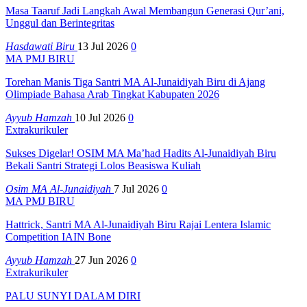
Masa Taaruf Jadi Langkah Awal Membangun Generasi Qur’ani,
Unggul dan Berintegritas
Hasdawati Biru
13 Jul 2026
0
MA PMJ BIRU
Torehan Manis Tiga Santri MA Al-Junaidiyah Biru di Ajang
Olimpiade Bahasa Arab Tingkat Kabupaten 2026
Ayyub Hamzah
10 Jul 2026
0
Extrakurikuler
Sukses Digelar! OSIM MA Ma’had Hadits Al-Junaidiyah Biru
Bekali Santri Strategi Lolos Beasiswa Kuliah
Osim MA Al-Junaidiyah
7 Jul 2026
0
MA PMJ BIRU
Hattrick, Santri MA Al-Junaidiyah Biru Rajai Lentera Islamic
Competition IAIN Bone
Ayyub Hamzah
27 Jun 2026
0
Extrakurikuler
PALU SUNYI DALAM DIRI