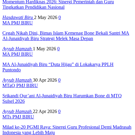
Momentum Hardiknas 2026: Sinergi Pemerintah dan Guru
Tingkatkan Pendidikan Nasional
Hasdawati Biru
2 May 2026
0
MA PMJ BIRU
Cegah Nikah Dini, Bimas Islam Kemenag Bone Bekali Santri MA
Al-Junaidiyah Biru Strategi Melek Masa Depan
Ayyub Hamzah
1 May 2026
0
MA PMJ BIRU
MA Al-Junaidiyah Biru “Duta Hijau” di Lokakarya PPLH
Puntondo
Ayyub Hamzah
30 Apr 2026
0
MTaQ PMJ BIRU
Srikandi Qur’ani Al-Junaidiyah Biru Harumkan Bone di MTQ
Sulsel 2026
Ayyub Hamzah
22 Apr 2026
0
MTs PMJ BIRU
Milad ke-20 PGMI Raya: Sinergi Guru Profesional Demi Madrasah
Indonesia yang Lebih Maju