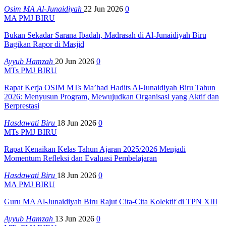
Osim MA Al-Junaidiyah
22 Jun 2026
0
MA PMJ BIRU
Bukan Sekadar Sarana Ibadah, Madrasah di Al-Junaidiyah Biru
Bagikan Rapor di Masjid
Ayyub Hamzah
20 Jun 2026
0
MTs PMJ BIRU
Rapat Kerja OSIM MTs Ma’had Hadits Al-Junaidiyah Biru Tahun
2026: Menyusun Program, Mewujudkan Organisasi yang Aktif dan
Berprestasi
Hasdawati Biru
18 Jun 2026
0
MTs PMJ BIRU
Rapat Kenaikan Kelas Tahun Ajaran 2025/2026 Menjadi
Momentum Refleksi dan Evaluasi Pembelajaran
Hasdawati Biru
18 Jun 2026
0
MA PMJ BIRU
Guru MA Al-Junaidiyah Biru Rajut Cita-Cita Kolektif di TPN XIII
Ayyub Hamzah
13 Jun 2026
0