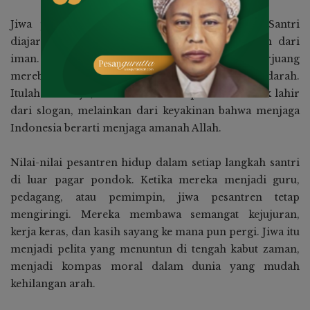
Jiwa pesantren juga berarti cinta tanah air. Santri
diajarkan bahwa membela negeri adalah bagian dari
iman. Mereka meneladani para ulama yang berjuang
merebut kemerdekaan dengan doa, ilmu, dan darah.
Itulah sebabnya, cinta tanah air di pesantren tidak lahir
dari slogan, melainkan dari keyakinan bahwa menjaga
Indonesia berarti menjaga amanah Allah.
Nilai-nilai pesantren hidup dalam setiap langkah santri
di luar pagar pondok. Ketika mereka menjadi guru,
pedagang, atau pemimpin, jiwa pesantren tetap
mengiringi. Mereka membawa semangat kejujuran,
kerja keras, dan kasih sayang ke mana pun pergi. Jiwa itu
menjadi pelita yang menuntun di tengah kabut zaman,
menjadi kompas moral dalam dunia yang mudah
kehilangan arah.