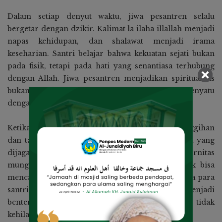
Dalam setiap denyut waktu, jiwa pesantren selalu
bergetar dengan dzikir. Kalimat la ilaha illallah menjadi
napas kehidupan, dan shalawat menjadi irama
keseharian. Santri belajar bahwa kekuatan sejati bukan
pada fisik, tetapi pada hati yang senantiasa terhubung
dengan Allah. Jiwa pesantren menjadikan spiritualitas
bukan sekadar ritual, tetapi jalan hidup yang menyatu
dengan tindakan.
Ketika modernisasi datang dengan segala kecanggihan
dan tantangannya, pesantren tetap kokoh karena yang
dijaganya bukan bangunan, melainkan ruh. Modernitas
mungkin bisa merobohkan dinding, tetapi tidak bisa
mencabut akar nilai yang telah tumbuh dalam jiwa para
santri. Di tengah digitalisasi, pesantren tetap menjadi
benteng moral yang menjaga manusia agar tidak
kehilangan arah dan makna hidup.