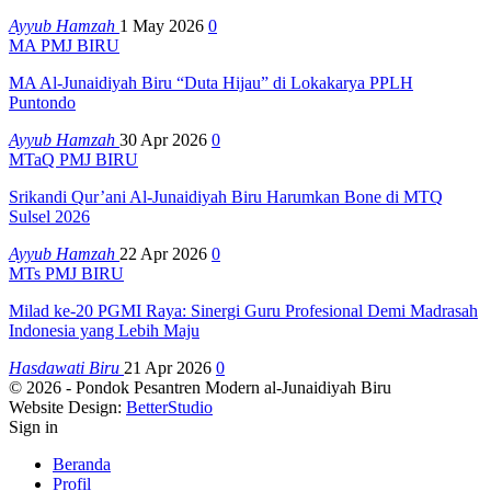
Ayyub Hamzah
1 May 2026
0
MA PMJ BIRU
MA Al-Junaidiyah Biru “Duta Hijau” di Lokakarya PPLH
Puntondo
Ayyub Hamzah
30 Apr 2026
0
MTaQ PMJ BIRU
Srikandi Qur’ani Al-Junaidiyah Biru Harumkan Bone di MTQ
Sulsel 2026
Ayyub Hamzah
22 Apr 2026
0
MTs PMJ BIRU
Milad ke-20 PGMI Raya: Sinergi Guru Profesional Demi Madrasah
Indonesia yang Lebih Maju
Hasdawati Biru
21 Apr 2026
0
© 2026 - Pondok Pesantren Modern al-Junaidiyah Biru
Website Design:
BetterStudio
Sign in
Beranda
Profil