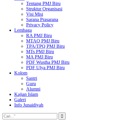
Tentang PMJ Biru
Struktur Organisasi
Visi Misi
Sarana Prasarana
Privacy Policy
Lembaga
RA PMJ Biru
MTAQ PMJ Biru
TPA/TPQ PMJ Biru
MTs PMJ Biru
MA PMJ Biru
PDF Wustha PMJ Biru
PDF Ulya PMJ Biru
Kolom
Santri
Guru
Alumni
Kajian Islam
Galeri
Info Junaidiyah