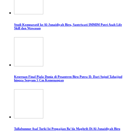
Studi Komparatif ke Al-Junaidiyah Biru, Santriwati IMMIM Putri Asah Life
Skill dan Wawasan
Keseruan Final Piala Dunia di Pesantren Biru Putra II: Dari Sujud Tahajjud
hingga Senyum 5 Cm Kemenangan
Tullabunnur Asal Turki Isi Pengajian Ba’da Maghrib Di Al-Junaidiyah Biru