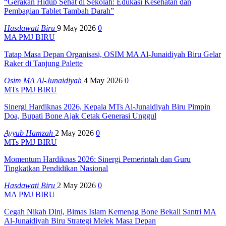
“Gerakan Hidup Sehat di Sekolah: Edukasi Kesehatan dan
Pembagian Tablet Tambah Darah”
Hasdawati Biru
9 May 2026
0
MA PMJ BIRU
Tatap Masa Depan Organisasi, OSIM MA Al-Junaidiyah Biru Gelar
Raker di Tanjung Palette
Osim MA Al-Junaidiyah
4 May 2026
0
MTs PMJ BIRU
Sinergi Hardiknas 2026, Kepala MTs Al-Junaidiyah Biru Pimpin
Doa, Bupati Bone Ajak Cetak Generasi Unggul
Ayyub Hamzah
2 May 2026
0
MTs PMJ BIRU
Momentum Hardiknas 2026: Sinergi Pemerintah dan Guru
Tingkatkan Pendidikan Nasional
Hasdawati Biru
2 May 2026
0
MA PMJ BIRU
Cegah Nikah Dini, Bimas Islam Kemenag Bone Bekali Santri MA
Al-Junaidiyah Biru Strategi Melek Masa Depan