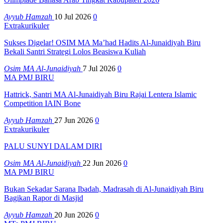
Ayyub Hamzah
10 Jul 2026
0
Extrakurikuler
Sukses Digelar! OSIM MA Ma’had Hadits Al-Junaidiyah Biru
Bekali Santri Strategi Lolos Beasiswa Kuliah
Osim MA Al-Junaidiyah
7 Jul 2026
0
MA PMJ BIRU
Hattrick, Santri MA Al-Junaidiyah Biru Rajai Lentera Islamic
Competition IAIN Bone
Ayyub Hamzah
27 Jun 2026
0
Extrakurikuler
PALU SUNYI DALAM DIRI
Osim MA Al-Junaidiyah
22 Jun 2026
0
MA PMJ BIRU
Bukan Sekadar Sarana Ibadah, Madrasah di Al-Junaidiyah Biru
Bagikan Rapor di Masjid
Ayyub Hamzah
20 Jun 2026
0