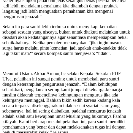
Materinya singkat padat dan jelas sekaligus bebas peserta bertanya
jadi lebih mendalam pemahama kita ditambah dengan praktek
langsung jadi lebih menguatkan pemahaman kita mengenai
pengurusan jenazah”
Selain itu para santri lebih terbuka untuk menyikapi kematian
sebagai sesuatu yang niscaya, bukan untuk ditakuti melainkan untuk
disadari akan kedatangannya agar senantiasa mempersiapkan bekal
sebaik-baiknya. Ketika pemateri menanyakan “jika ingin masuk
surga harus melalui pintu kematian, jadi apakah anak-anakku tidak
lagi takut mati?” secara kompak santri menjawab: “tidak”.
Menurut Ustadz Akbar Amnur,Lc selaku Kepala Sekolah PDF
Ulya, pelatihan ini sangat penting untuk membekali para santri
dengan keterampilan pengurusan jenazah. “Dalam kehidupan
sehari-hari, pengalaman sering kami jumpai dikeluarga-keluarga
muslim didaerah terpencilnya kebingungan mengurus jika ada
kelurganya meninggal. Bahkan bikin sedih karena kadang kala
secara terpaksa diselenggarakan tidak sesuai syariat islam yang
sebenarnya. hal ini sering diabaikan, padahal mengurus jenazah
adalah salah satu kewajiban umat Muslim yang hukumnya Fardhu
kifayah. Kami berharap melalui pelatihan ini, para santri memiliki
pemahaman yang benar dan dapat melaksanakan tugas ini dengan
baik di masyarakat kelak,” jelasnya.