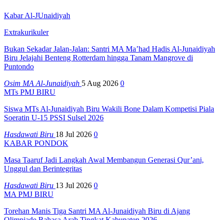
Kabar Al-JUnaidiyah
Extrakurikuler
Bukan Sekadar Jalan-Jalan: Santri MA Ma’had Hadis Al-Junaidiyah
Biru Jelajahi Benteng Rotterdam hingga Tanam Mangrove di
Puntondo
Osim MA Al-Junaidiyah
5 Aug 2026
0
MTs PMJ BIRU
Siswa MTs Al-Junaidiyah Biru Wakili Bone Dalam Kompetisi Piala
Soeratin U-15 PSSI Sulsel 2026
Hasdawati Biru
18 Jul 2026
0
KABAR PONDOK
Masa Taaruf Jadi Langkah Awal Membangun Generasi Qur’ani,
Unggul dan Berintegritas
Hasdawati Biru
13 Jul 2026
0
MA PMJ BIRU
Torehan Manis Tiga Santri MA Al-Junaidiyah Biru di Ajang
Olimpiade Bahasa Arab Tingkat Kabupaten 2026