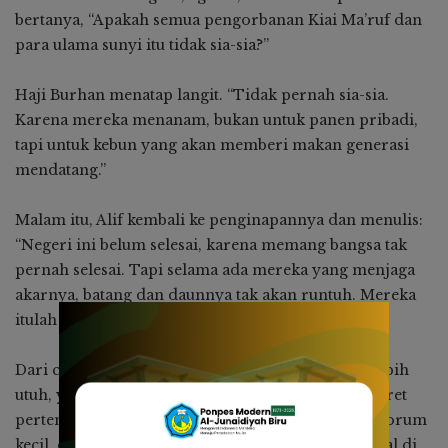
bertanya, “Apakah semua pengorbanan Kiai Ma’ruf dan
para ulama sunyi itu tidak sia-sia?”
Haji Burhan menatap langit. “Tidak pernah sia-sia.
Karena mereka menanam, bukan untuk panen pribadi,
tapi untuk kebun yang akan memberi makan generasi
mendatang.”
Malam itu, Alif kembali ke penginapannya dan menulis:
“Negeri ini belum selesai, karena memang bangsa tak
pernah selesai. Tapi selama ada mereka yang menjaga
akarnya, batang dan daunnya tak akan runtuh. Mereka
itulah para penjaga sunyi.”
Dari catatan itu, Alif mulai menyusun buku yang lebih
utuh, yang tak hanya memuat risalah, tapi juga potret
pertemuan, pengalaman lintas pesantren, forum-forum
kecil, dan rekaman suara hati rakyat yang tertinggal di