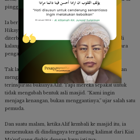
pinggir sejarah.
Ia beri judul bukunya: “Negeri yang Belum Selesai:
Hikayat Para Penjaga Sunyi”. Buku itu kemudian
diterbitkan dan diam-diam menjadi bahan kajian di
kalangan mahasiswa, jurnalis muda, dan bahkan para
pengambil kebijakan yang masih punya nurani.
Tak lama setelah itu, masjid kecil tempat Haji Burhan
mengajar direnovasi oleh jamaah muda yang
terinspirasi bukunya Alif. Tapi mereka sepakat untuk
tidak mengubah bentuk asli masjid. “Kami ingin
menjaga kenangan, bukan menggantinya,” ujar salah satu
pemuda.
Dan suatu malam, ketika Alif kembali ke masjid itu, ia
menemukan di dindingnya tergantung kalimat dari Kiai
Ma’ruf yang diukir dengan kayu jati tua: