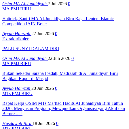
Osim MA Al-Junaidiyah
7 Jul 2026
0
MA PMJ BIRU
Hattrick, Santri MA Al-Junaidiyah Biru Rajai Lentera Islamic
Competition IAIN Bone
Ayyub Hamzah
27 Jun 2026
0
Extrakurikuler
PALU SUNYI DALAM DIRI
Osim MA Al-Junaidiyah
22 Jun 2026
0
MA PMJ BIRU
Bukan Sekadar Sarana Ibadah, Madrasah di Al-Junaidiyah Biru
Bagikan Rapor di Masjid
Ayyub Hamzah
20 Jun 2026
0
MTs PMJ BIRU
Rapat Kerja OSIM MTs Ma’had Hadits Al-Junaidiyah Biru Tahun
2026: Menyusun Program, Mewujudkan Organisasi yang Aktif dan
Berprestasi
Hasdawati Biru
18 Jun 2026
0
MTs PMJ BIRU