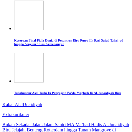
Keseruan Final Piala Dunia di Pesantren Biru Putra II: Dari Sujud Tahajjud
hingga Senyum 5 Cm Kemenangan
Tullabunnur Asal Turki Isi Pengajian Ba’da Maghrib Di Al-Junaidiyah Biru
Kabar Al-JUnaidiyah
Extrakurikuler
Bukan Sekadar Jalan-Jalan: Santri MA Ma’had Hadis Al-Junaidiyah
Biru Jelajahi Benteng Rotterdam hingga Tanam Mangrove di