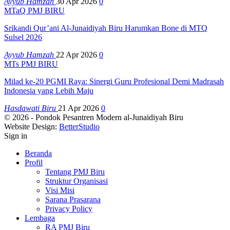
Ayyub Hamzah
30 Apr 2026
0
MTaQ PMJ BIRU
Srikandi Qur’ani Al-Junaidiyah Biru Harumkan Bone di MTQ
Sulsel 2026
Ayyub Hamzah
22 Apr 2026
0
MTs PMJ BIRU
Milad ke-20 PGMI Raya: Sinergi Guru Profesional Demi Madrasah
Indonesia yang Lebih Maju
Hasdawati Biru
21 Apr 2026
0
© 2026 - Pondok Pesantren Modern al-Junaidiyah Biru
Website Design:
BetterStudio
Sign in
Beranda
Profil
Tentang PMJ Biru
Struktur Organisasi
Visi Misi
Sarana Prasarana
Privacy Policy
Lembaga
RA PMJ Biru