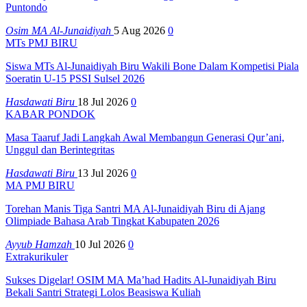
Puntondo
Osim MA Al-Junaidiyah
5 Aug 2026
0
MTs PMJ BIRU
Siswa MTs Al-Junaidiyah Biru Wakili Bone Dalam Kompetisi Piala
Soeratin U-15 PSSI Sulsel 2026
Hasdawati Biru
18 Jul 2026
0
KABAR PONDOK
Masa Taaruf Jadi Langkah Awal Membangun Generasi Qur’ani,
Unggul dan Berintegritas
Hasdawati Biru
13 Jul 2026
0
MA PMJ BIRU
Torehan Manis Tiga Santri MA Al-Junaidiyah Biru di Ajang
Olimpiade Bahasa Arab Tingkat Kabupaten 2026
Ayyub Hamzah
10 Jul 2026
0
Extrakurikuler
Sukses Digelar! OSIM MA Ma’had Hadits Al-Junaidiyah Biru
Bekali Santri Strategi Lolos Beasiswa Kuliah