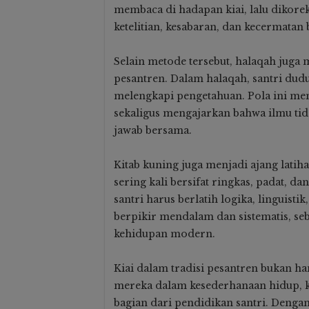
membaca di hadapan kiai, lalu dikorek
ketelitian, kesabaran, dan kecermatan 
Selain metode tersebut, halaqah juga 
pesantren. Dalam halaqah, santri dud
melengkapi pengetahuan. Pola ini me
sekaligus mengajarkan bahwa ilmu tida
jawab bersama.
Kitab kuning juga menjadi ajang latiha
sering kali bersifat ringkas, padat, 
santri harus berlatih logika, linguisti
berpikir mendalam dan sistematis, s
kehidupan modern.
Kiai dalam tradisi pesantren bukan han
mereka dalam kesederhanaan hidup, k
bagian dari pendidikan santri. Dengan