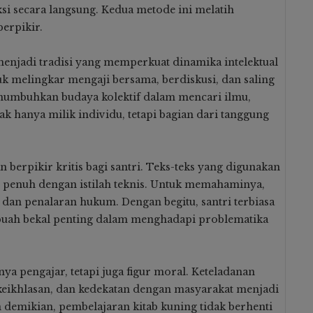
si secara langsung. Kedua metode ini melatih
berpikir.
menjadi tradisi yang memperkuat dinamika intelektual
uk melingkar mengaji bersama, berdiskusi, dan saling
numbuhkan budaya kolektif dalam mencari ilmu,
k hanya milik individu, tetapi bagian dari tanggung
n berpikir kritis bagi santri. Teks-teks yang digunakan
dan penuh dengan istilah teknis. Untuk memahaminya,
k, dan penalaran hukum. Dengan begitu, santri terbiasa
ebuah bekal penting dalam menghadapi problematika
ya pengajar, tetapi juga figur moral. Keteladanan
eikhlasan, dan kedekatan dengan masyarakat menjadi
 demikian, pembelajaran kitab kuning tidak berhenti