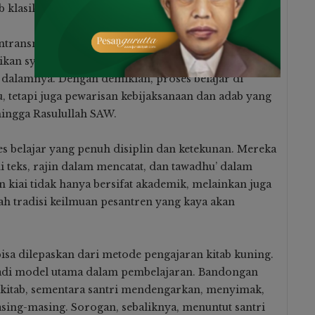
b klasik, dan merangkai argumentasi keagamaan.
ntransmisikan isi kitab kuning. Mereka tidak hanya
an syarah (penjelasan), ta’liq (catatan), dan hikmah
 dalamnya. Dengan demikian, proses belajar di
, tetapi juga pewarisan kebijaksanaan dan adab yang
hingga Rasulullah SAW.
es belajar yang penuh disiplin dan ketekunan. Mereka
 teks, rajin dalam mencatat, dan tawadhu’ dalam
 kiai tidak hanya bersifat akademik, melainkan juga
klah tradisi keilmuan pesantren yang kaya akan
bisa dilepaskan dari metode pengajaran kitab kuning.
di model utama dalam pembelajaran. Bandongan
kitab, sementara santri mendengarkan, menyimak,
ing-masing. Sorogan, sebaliknya, menuntut santri