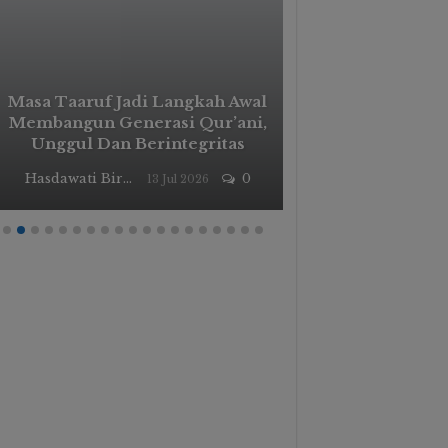
Torehan Mani
Masa Taaruf Jadi Langkah Awal
Al-Junaidiy
Membangun Generasi Qur’ani,
Olimpiade Ba
Unggul Dan Berintegritas
Kabup
Hasdawati Biru
0
13 Jul 2026