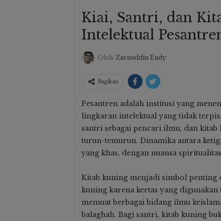
Kiai, Santri, dan K
Bukan Sekadar Jalan-Jalan
Intelektual Pesantre
MI Raya: Sinergi
Santri MA Ma’had Hadis A
esional Demi
Junaidiyah Biru Jelajahi Ben
Oleh
Zaenuddin Endy
nesia Yang Lebih
Rotterdam Hingga Tana
aju
Mangrove Di Puntondo
Bagikan
0
Osim MA Al-Junaidiyah
21 Apr 2026
5 Aug 2026
Pesantren adalah institusi yang menem
lingkaran intelektual yang tidak terpi
santri sebagai pencari ilmu, dan kit
turun-temurun. Dinamika antara keti
yang khas, dengan nuansa spiritualitas,
Kitab kuning menjadi simbol penting d
kuning karena kertas yang digunakan 
memuat berbagai bidang ilmu keislaman,
balaghah. Bagi santri, kitab kuning 