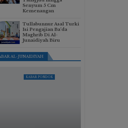
Senyum 5 Cm
Kemenangan
Tullabunnur Asal Turki
Isi Pengajian Ba’da
Maghrib Di Al-
Junaidiyah Biru
ABAR AL-JUNAIDIYAH
KABAR PONDOK
MA 