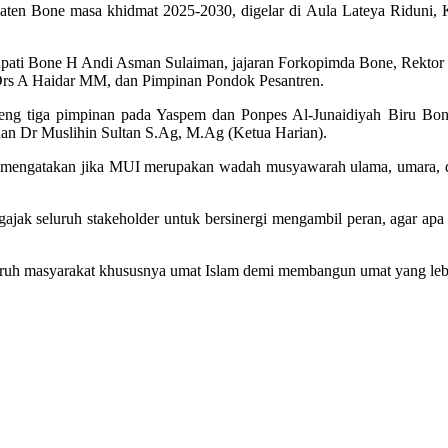
ten Bone masa khidmat 2025-2030, digelar di Aula Lateya Riduni, 
Bupati Bone H Andi Asman Sulaiman, jajaran Forkopimda Bone, Rekt
s A Haidar MM, dan Pimpinan Pondok Pesantren.
 tiga pimpinan pada Yaspem dan Ponpes Al-Junaidiyah Biru Bon
an Dr Muslihin Sultan S.Ag, M.Ag (Ketua Harian).
 mengatakan jika MUI merupakan wadah musyawarah ulama, umara, d
ajak seluruh stakeholder untuk bersinergi mengambil peran, agar apa
luruh masyarakat khususnya umat Islam demi membangun umat yang lebi