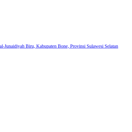
al-Junaidiyah Biru, Kabupaten Bone, Provinsi Sulawesi Selatan