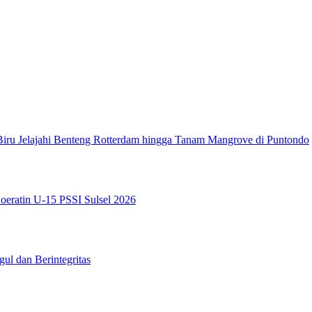
Biru Jelajahi Benteng Rotterdam hingga Tanam Mangrove di Puntondo
oeratin U-15 PSSI Sulsel 2026
l dan Berintegritas