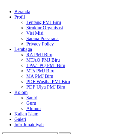
Beranda
Profil
Tentang PMJ Biru
Struktur Organisasi
Visi Misi
Sarana Prasarana
Privacy Policy
Lembaga
RA PMJ Biru
MTAQ PMJ Biru
TPA/TPQ PMJ Biru
MTs PMJ Biru
MA PMJ Biru
PDF Wustha PMJ Biru
PDF Ulya PMJ Biru
Kolom
Santri
Guru
Alumni
Kajian Islam
Galeri
Info Junaidiyah