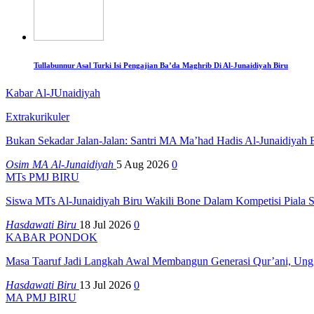
Tullabunnur Asal Turki Isi Pengajian Ba’da Maghrib Di Al-Junaidiyah Biru
Kabar Al-JUnaidiyah
Extrakurikuler
Bukan Sekadar Jalan-Jalan: Santri MA Ma’had Hadis Al-Junaidiyah 
Osim MA Al-Junaidiyah
5 Aug 2026
0
MTs PMJ BIRU
Siswa MTs Al-Junaidiyah Biru Wakili Bone Dalam Kompetisi Piala S
Hasdawati Biru
18 Jul 2026
0
KABAR PONDOK
Masa Taaruf Jadi Langkah Awal Membangun Generasi Qur’ani, Unggu
Hasdawati Biru
13 Jul 2026
0
MA PMJ BIRU