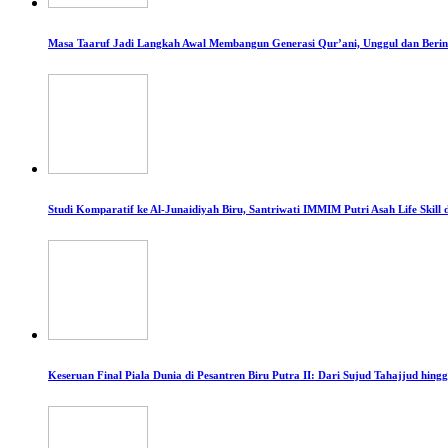
Masa Taaruf Jadi Langkah Awal Membangun Generasi Qur’ani, Unggul dan Berint
Studi Komparatif ke Al-Junaidiyah Biru, Santriwati IMMIM Putri Asah Life Skil
Keseruan Final Piala Dunia di Pesantren Biru Putra II: Dari Sujud Tahajjud h