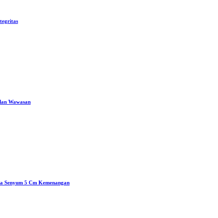
egritas
l dan Wawasan
ingga Senyum 5 Cm Kemenangan