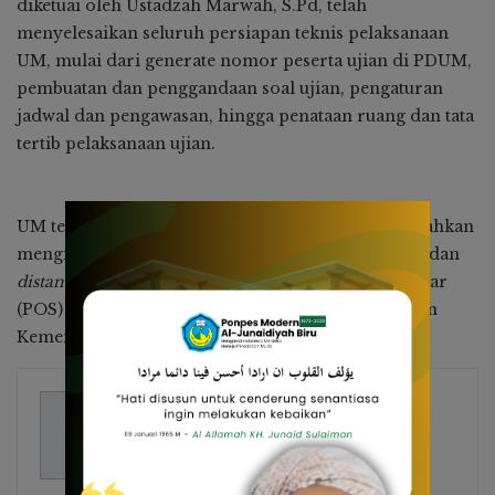
diketuai oleh Ustadzah Marwah, S.Pd, telah
menyelesaikan seluruh persiapan teknis pelaksanaan
UM, mulai dari generate nomor peserta ujian di PDUM,
pembuatan dan penggandaan soal ujian, pengaturan
jadwal dan pengawasan, hingga penataan ruang dan tata
tertib pelaksanaan ujian.
UM terpantau berjalan dengan tertib dan lancar, bahkan
mengikuti standar protokol kesehatan (bermasker dan
distancing
) mengikuti Prosedur Operasional Standar
(POS) UM yang ditetapkan Dirjen Pendidikan Islam
Kemenag RI Tahun 2022.
Ayyub Hamzah
349 Posts
Media Centre Al-Junaidiyah