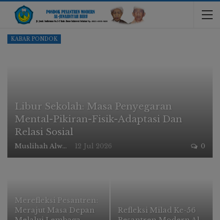
KABAR PONDOK
Libur Sekolah: Masa Penyegaran
Mental-Pikiran-Fisik-Adaptasi Dan
Relasi Sosial
Muslihah Alwi
12 Jul 2026
0
Merefleksi Pesantren:
Merajut Masa Depan
Refleksi Milad Ke-56
Melalui Lembaga
Pesantren Modern Al-