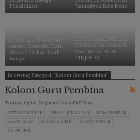
Pendidikan…
Junaidiyah Biru Bone
KONSUMERISME DAN
Pendidikan Nasional:
MORALITAS DALAM
Antara Komoditi Dan
SASTRA: SEBUAH
Mencerdaskan Anak
TINJAUAN
Bangsa
FEMINISME
Browsing Kategori: "Kolom Guru Pembina"
Kolom Guru Pembina
Tulisan, Opini, Kegiatan Guru PMJ Biru
EXTRAKURIKULER
INFO AL-JUNAIDIYAH
KABAR PONDOK
KAJIAN ISLAM
KOLOM ALUMNI
KOLOM SANTRI
MA PMJ BIRU