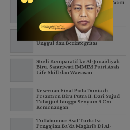
Siswa MTs Al-Junaidiyah Biru Wakili
Bone Dalam Kompetisi Piala
Soeratin U-15 PSSI Sulsel 2026
Masa Taaruf Jadi Langkah Awal
Membangun Generasi Qur’ani,
Unggul dan Berintegritas
Studi Komparatif ke Al-Junaidiyah
Biru, Santriwati IMMIM Putri Asah
Life Skill dan Wawasan
Keseruan Final Piala Dunia di
Pesantren Biru Putra II: Dari Sujud
Tahajjud hingga Senyum 5 Cm
Kemenangan
Tullabunnur Asal Turki Isi
Pengajian Ba’da Maghrib Di Al-