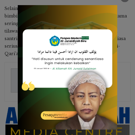
Selain ketua unit yang selalu mendampingi peserta
bimbingan tilawah dan pelatihnya, ustadz A. Alif Utama
sering juga mendampingi para peserta bimbingan
tilawah ini. Ustadz Andi Alif sangat support kepada
santri-santriwati yang memiliki bakat untuk senantiasa
serius dan benar-benar belajar untuk menjadi Qari-
Qari’ah, “tuturnya kepada penulis”.
Jeu Hz
28 Posts
Sekretaris PP Al Junaidiyah Biru