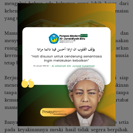
mengakui bahwa ada kekuatan yang lebih besar dari
kehendak manusia. Dari pengakuan itu lahir kedamaian
yang tidak bisa dibeli oleh keberhasilan apa pun.
Manusia boleh merencanakan, menghitung, dan
menyusun strategi, tetapi hidup selalu menyisakan
ruang misteri. Ruang inilah yang mengajarkan
kerendahan hati. Bahwa sekuat apa pun usaha, manusia
tetap bukan penentu akhir.
Berjuang pada apa yang diyakini juga berarti siap
menerima konsekuensi apa pun. Tidak ada keyakinan
tanpa risiko, dan tidak ada perjuangan tanpa
kemungkinan gagal. Namun justru di sanalah martabat
manusia diuji.
Banyak kisah besar lahir dari mereka yang tetap setia
pada keyakinannya meski hasil tidak segera berpihak.