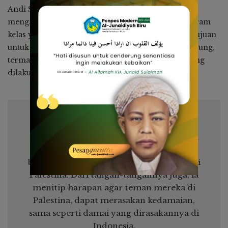
Andi Siti Fathiah, Kepala RA Mahad Hadits Biru
mengatakan, jika Sedekah Jumat merupakan program
kelas yang disepakati bersama orang tua, dengan tujuan
untuk melatih siswa sejak dini untuk belajar menabung,
termasuk melatih jiwa sosial pada anak, seperti yang
dilakukan hari ini.
Dari RA Mahad Hadits Biru, ratusan anak
ikut bersedih atas direnggutnya hak-hak
bermain dan bersekolah teman mereka di
Palestina. Dari tangan-tangannya juga, ia
menitip harapan agar teman mereka di
Palestina, dapat merasakan kedamaian,
sama seperti damai yang dirasakannya di
Indonesia.