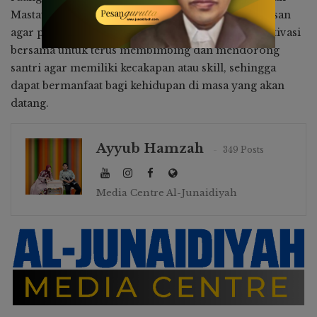
Mastati Suhardy, juga sampaikan selamat. Ia berpesan
agar prestasi yang diraih santri dapat menjadi motivasi
bersama untuk terus membimbing dan mendorong
santri agar memiliki kecakapan atau skill, sehingga
dapat bermanfaat bagi kehidupan di masa yang akan
datang.
Ayyub Hamzah
349 Posts
Media Centre Al-Junaidiyah