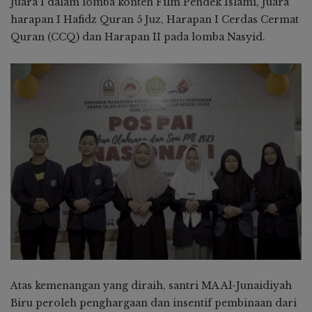
Juara I dalam lomba konten Film Pendek Islami, Juara
harapan I Hafidz Quran 5 Juz, Harapan I Cerdas Cermat
Quran (CCQ) dan Harapan II pada lomba Nasyid.
Atas kemenangan yang diraih, santri MA Al-Junaidiyah
Biru peroleh penghargaan dan insentif pembinaan dari