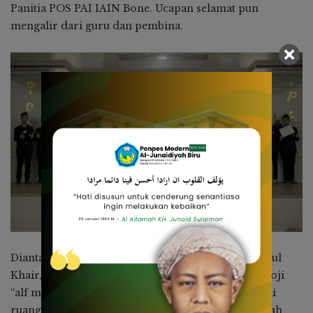
Panitia POS PAI IAIN Bone. Ucapan selamat pun
mengalir dari guru dan pembina.
Diantaranya dari Pimpinan Pondok, Ustadz Dr. Abul
Khair, ia menyampaikan selamat dalam bentuk emoji
“alf mabruk, jutaan tahniah”, ungkapnya. Ditemui di
ruang kerja, Kepala MA Al-Junaidiyah Biru, Ustadzah