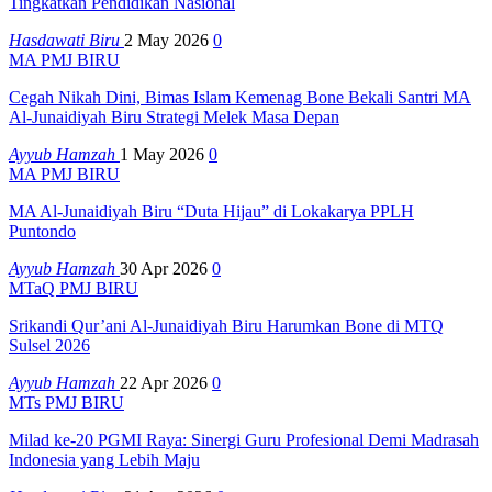
Tingkatkan Pendidikan Nasional
Hasdawati Biru
2 May 2026
0
MA PMJ BIRU
Cegah Nikah Dini, Bimas Islam Kemenag Bone Bekali Santri MA
Al-Junaidiyah Biru Strategi Melek Masa Depan
Ayyub Hamzah
1 May 2026
0
MA PMJ BIRU
MA Al-Junaidiyah Biru “Duta Hijau” di Lokakarya PPLH
Puntondo
Ayyub Hamzah
30 Apr 2026
0
MTaQ PMJ BIRU
Srikandi Qur’ani Al-Junaidiyah Biru Harumkan Bone di MTQ
Sulsel 2026
Ayyub Hamzah
22 Apr 2026
0
MTs PMJ BIRU
Milad ke-20 PGMI Raya: Sinergi Guru Profesional Demi Madrasah
Indonesia yang Lebih Maju