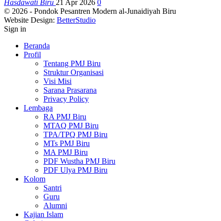
Hasdawati Biru
21 Apr 2026
0
© 2026 - Pondok Pesantren Modern al-Junaidiyah Biru
Website Design:
BetterStudio
Sign in
Beranda
Profil
Tentang PMJ Biru
Struktur Organisasi
Visi Misi
Sarana Prasarana
Privacy Policy
Lembaga
RA PMJ Biru
MTAQ PMJ Biru
TPA/TPQ PMJ Biru
MTs PMJ Biru
MA PMJ Biru
PDF Wustha PMJ Biru
PDF Ulya PMJ Biru
Kolom
Santri
Guru
Alumni
Kajian Islam