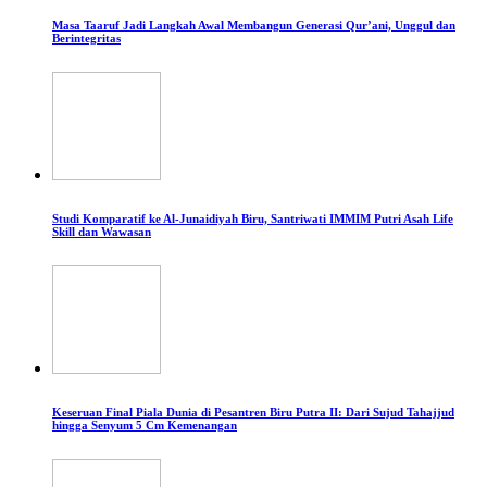
Masa Taaruf Jadi Langkah Awal Membangun Generasi Qur’ani, Unggul dan
Berintegritas
Studi Komparatif ke Al-Junaidiyah Biru, Santriwati IMMIM Putri Asah Life
Skill dan Wawasan
Keseruan Final Piala Dunia di Pesantren Biru Putra II: Dari Sujud Tahajjud
hingga Senyum 5 Cm Kemenangan