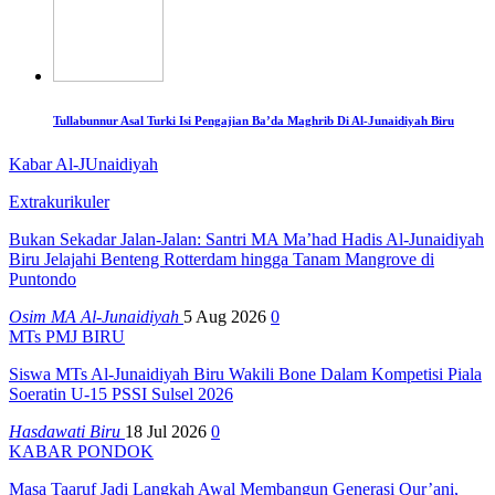
Tullabunnur Asal Turki Isi Pengajian Ba’da Maghrib Di Al-Junaidiyah Biru
Kabar Al-JUnaidiyah
Extrakurikuler
Bukan Sekadar Jalan-Jalan: Santri MA Ma’had Hadis Al-Junaidiyah
Biru Jelajahi Benteng Rotterdam hingga Tanam Mangrove di
Puntondo
Osim MA Al-Junaidiyah
5 Aug 2026
0
MTs PMJ BIRU
Siswa MTs Al-Junaidiyah Biru Wakili Bone Dalam Kompetisi Piala
Soeratin U-15 PSSI Sulsel 2026
Hasdawati Biru
18 Jul 2026
0
KABAR PONDOK
Masa Taaruf Jadi Langkah Awal Membangun Generasi Qur’ani,