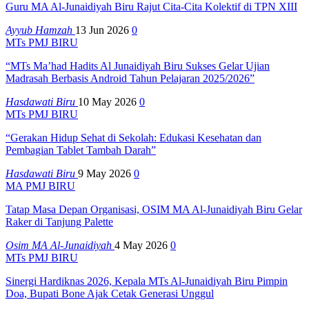
Guru MA Al-Junaidiyah Biru Rajut Cita-Cita Kolektif di TPN XIII
Ayyub Hamzah
13 Jun 2026
0
MTs PMJ BIRU
“MTs Ma’had Hadits Al Junaidiyah Biru Sukses Gelar Ujian
Madrasah Berbasis Android Tahun Pelajaran 2025/2026”
Hasdawati Biru
10 May 2026
0
MTs PMJ BIRU
“Gerakan Hidup Sehat di Sekolah: Edukasi Kesehatan dan
Pembagian Tablet Tambah Darah”
Hasdawati Biru
9 May 2026
0
MA PMJ BIRU
Tatap Masa Depan Organisasi, OSIM MA Al-Junaidiyah Biru Gelar
Raker di Tanjung Palette
Osim MA Al-Junaidiyah
4 May 2026
0
MTs PMJ BIRU
Sinergi Hardiknas 2026, Kepala MTs Al-Junaidiyah Biru Pimpin
Doa, Bupati Bone Ajak Cetak Generasi Unggul