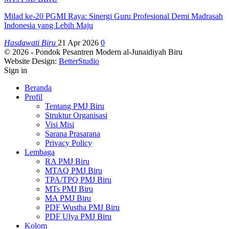
Milad ke-20 PGMI Raya: Sinergi Guru Profesional Demi Madrasah
Indonesia yang Lebih Maju
Hasdawati Biru
21 Apr 2026
0
© 2026 - Pondok Pesantren Modern al-Junaidiyah Biru
Website Design:
BetterStudio
Sign in
Beranda
Profil
Tentang PMJ Biru
Struktur Organisasi
Visi Misi
Sarana Prasarana
Privacy Policy
Lembaga
RA PMJ Biru
MTAQ PMJ Biru
TPA/TPQ PMJ Biru
MTs PMJ Biru
MA PMJ Biru
PDF Wustha PMJ Biru
PDF Ulya PMJ Biru
Kolom