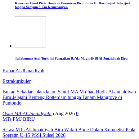
Keseruan Final Piala Dunia di Pesantren Biru Putra II: Dari Sujud Tahajjud
hingga Senyum 5 Cm Kemenangan
Tullabunnur Asal Turki Isi Pengajian Ba’da Maghrib Di Al-Junaidiyah Biru
Kabar Al-JUnaidiyah
Extrakurikuler
Bukan Sekadar Jalan-Jalan: Santri MA Ma’had Hadis Al-Junaidiyah
Biru Jelajahi Benteng Rotterdam hingga Tanam Mangrove di
Puntondo
Osim MA Al-Junaidiyah
5 Aug 2026
0
MTs PMJ BIRU
Siswa MTs Al-Junaidiyah Biru Wakili Bone Dalam Kompetisi Piala
Soeratin U-15 PSSI Sulsel 2026