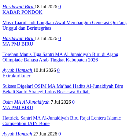
Hasdawati Biru
18 Jul 2026
0
KABAR PONDOK
Masa Taaruf Jadi Langkah Awal Membangun Generasi Qur’ani,
Unggul dan Berintegritas
Hasdawati Biru
13 Jul 2026
0
MA PMJ BIRU
Torehan Manis Tiga Santri MA Al-Junaidiyah Biru di Ajang
Olimpiade Bahasa Arab Tingkat Kabupaten 2026
Ayyub Hamzah
10 Jul 2026
0
Extrakurikuler
Sukses Digelar! OSIM MA Ma’had Hadits Al-Junaidiyah Biru
Bekali Santri Strategi Lolos Beasiswa Kuliah
Osim MA Al-Junaidiyah
7 Jul 2026
0
MA PMJ BIRU
Hattrick, Santri MA Al-Junaidiyah Biru Rajai Lentera Islamic
Competition IAIN Bone
Ayyub Hamzah
27 Jun 2026
0