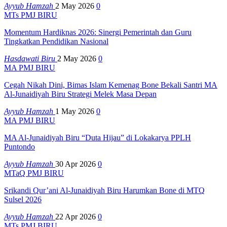
Ayyub Hamzah
2 May 2026
0
MTs PMJ BIRU
Momentum Hardiknas 2026: Sinergi Pemerintah dan Guru
Tingkatkan Pendidikan Nasional
Hasdawati Biru
2 May 2026
0
MA PMJ BIRU
Cegah Nikah Dini, Bimas Islam Kemenag Bone Bekali Santri MA
Al-Junaidiyah Biru Strategi Melek Masa Depan
Ayyub Hamzah
1 May 2026
0
MA PMJ BIRU
MA Al-Junaidiyah Biru “Duta Hijau” di Lokakarya PPLH
Puntondo
Ayyub Hamzah
30 Apr 2026
0
MTaQ PMJ BIRU
Srikandi Qur’ani Al-Junaidiyah Biru Harumkan Bone di MTQ
Sulsel 2026
Ayyub Hamzah
22 Apr 2026
0
MTs PMJ BIRU