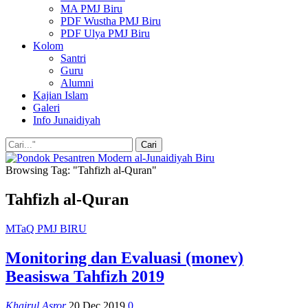
MA PMJ Biru
PDF Wustha PMJ Biru
PDF Ulya PMJ Biru
Kolom
Santri
Guru
Alumni
Kajian Islam
Galeri
Info Junaidiyah
Browsing Tag: "Tahfizh al-Quran"
Tahfizh al-Quran
MTaQ PMJ BIRU
Monitoring dan Evaluasi (monev)
Beasiswa Tahfizh 2019
Khairul Asror
20 Dec 2019
0